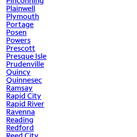
Pinconning
Plainwell
Plymouth
Portage
Posen
Powers
Prescott
Presque Isle
Prudenville
Quincy
Quinnesec
Ramsay
Rapid City
Rapid River
Ravenna
Reading
Redford
Reed City