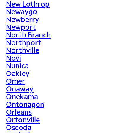
New Lothrop
Newaygo
Newberry
Newport
North Branch
Northport
Northville
Novi
Nunica
Oakley
Omer
Onaway
Onekama
Ontonagon
Orleans
Ortonville
Oscoda