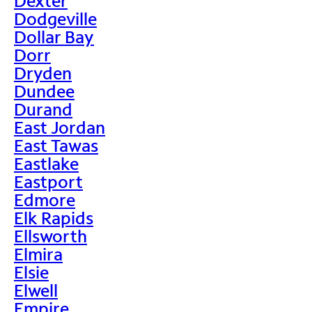
Dexter
Dodgeville
Dollar Bay
Dorr
Dryden
Dundee
Durand
East Jordan
East Tawas
Eastlake
Eastport
Edmore
Elk Rapids
Ellsworth
Elmira
Elsie
Elwell
Empire