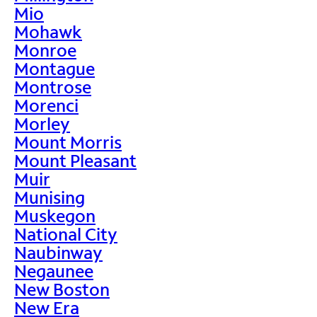
Mio
Mohawk
Monroe
Montague
Montrose
Morenci
Morley
Mount Morris
Mount Pleasant
Muir
Munising
Muskegon
National City
Naubinway
Negaunee
New Boston
New Era