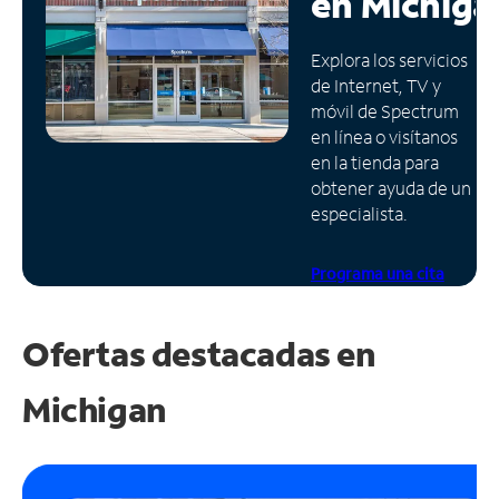
en
Michiga
Administrar
Explora los servicios
cuenta
de Internet, TV y
Encuentra
móvil de Spectrum
una
en línea o visítanos
tienda
en la tienda para
obtener ayuda de un
especialista.
Programa una cita
Ofertas destacadas en
Michigan