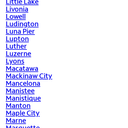
Little Lake
Livonia
Lowell
Ludington
Luna Pier
Lupton
Luther
Luzerne
Lyons
Macatawa
Mackinaw City
Mancelona
Manistee
Manistique
Manton
Maple City
Marne
Marquette