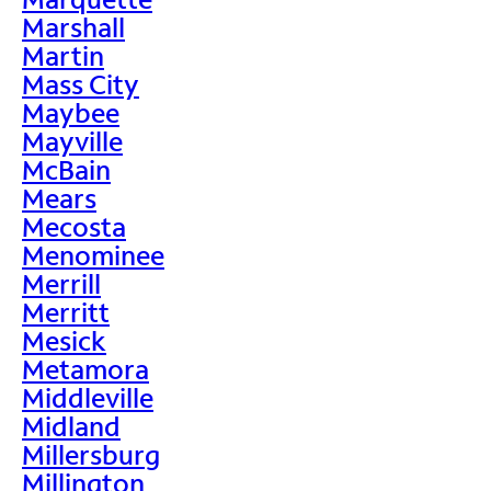
Marshall
Martin
Mass City
Maybee
Mayville
McBain
Mears
Mecosta
Menominee
Merrill
Merritt
Mesick
Metamora
Middleville
Midland
Millersburg
Millington