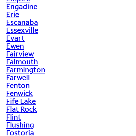
Engadine
Erie
Escanaba
Essexville
Evart
Ewen
Fairview
Falmouth
Farmington
Farwell
Fenton
Fenwick
Fife Lake
Flat Rock
Flint
Flushing
Fostoria