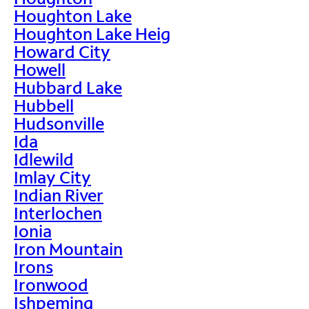
Houghton Lake
Houghton Lake Heig
Howard City
Howell
Hubbard Lake
Hubbell
Hudsonville
Ida
Idlewild
Imlay City
Indian River
Interlochen
Ionia
Iron Mountain
Irons
Ironwood
Ishpeming