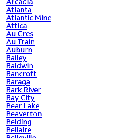
Arcadia
Atlanta
Atlantic Mine
Attica
Au Gres
Au Train
Auburn
Bailey
Baldwin
Bancroft
Baraga
Bark River
Bay City
Bear Lake
Beaverton
Belding
Bellaire
Belleville