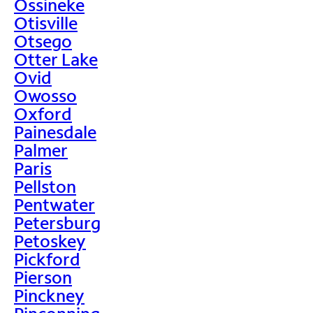
Ossineke
Otisville
Otsego
Otter Lake
Ovid
Owosso
Oxford
Painesdale
Palmer
Paris
Pellston
Pentwater
Petersburg
Petoskey
Pickford
Pierson
Pinckney