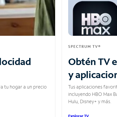
SPECTRUM TV®
elocidad
Obtén TV e
y aplicacio
ra tu hogar a un precio
Tus aplicaciones favori
incluyendo HBO Max Ba
Hulu, Disney+ y más.
Explorar TV