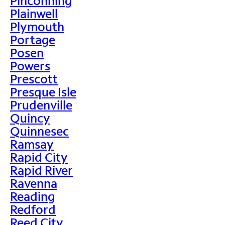
Pinconning
Plainwell
Plymouth
Portage
Posen
Powers
Prescott
Presque Isle
Prudenville
Quincy
Quinnesec
Ramsay
Rapid City
Rapid River
Ravenna
Reading
Redford
Reed City