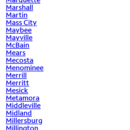
Marshall
Martin
Mass City
Maybee
Mayville
McBain
Mears
Mecosta
Menominee
Merrill
Merritt
Mesick
Metamora
Middleville
Midland
Millersburg
Millington