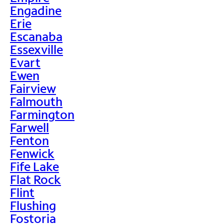
Engadine
Erie
Escanaba
Essexville
Evart
Ewen
Fairview
Falmouth
Farmington
Farwell
Fenton
Fenwick
Fife Lake
Flat Rock
Flint
Flushing
Fostoria