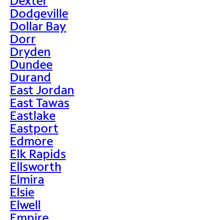
Dexter
Dodgeville
Dollar Bay
Dorr
Dryden
Dundee
Durand
East Jordan
East Tawas
Eastlake
Eastport
Edmore
Elk Rapids
Ellsworth
Elmira
Elsie
Elwell
Empire