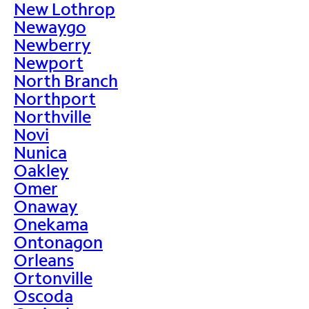
New Lothrop
Newaygo
Newberry
Newport
North Branch
Northport
Northville
Novi
Nunica
Oakley
Omer
Onaway
Onekama
Ontonagon
Orleans
Ortonville
Oscoda