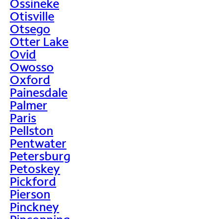
Ossineke
Otisville
Otsego
Otter Lake
Ovid
Owosso
Oxford
Painesdale
Palmer
Paris
Pellston
Pentwater
Petersburg
Petoskey
Pickford
Pierson
Pinckney