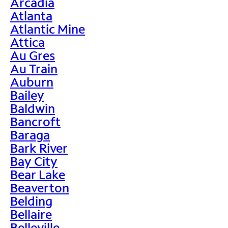
Arcadia
Atlanta
Atlantic Mine
Attica
Au Gres
Au Train
Auburn
Bailey
Baldwin
Bancroft
Baraga
Bark River
Bay City
Bear Lake
Beaverton
Belding
Bellaire
Belleville