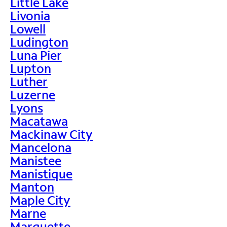
Little Lake
Livonia
Lowell
Ludington
Luna Pier
Lupton
Luther
Luzerne
Lyons
Macatawa
Mackinaw City
Mancelona
Manistee
Manistique
Manton
Maple City
Marne
Marquette