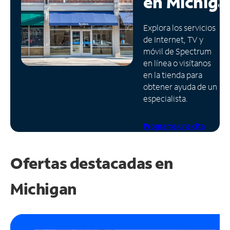
en
Michiga
Administrar
Explora los servicios
cuenta
de Internet, TV y
Encuentra
móvil de Spectrum
una
en línea o visítanos
tienda
en la tienda para
obtener ayuda de un
especialista.
Programa una cita
Ofertas destacadas en
Michigan