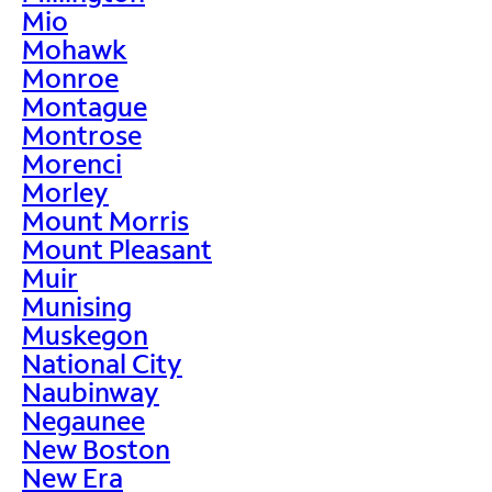
Mio
Mohawk
Monroe
Montague
Montrose
Morenci
Morley
Mount Morris
Mount Pleasant
Muir
Munising
Muskegon
National City
Naubinway
Negaunee
New Boston
New Era