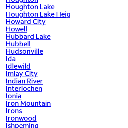
Houghton Lake
Houghton Lake Heig
Howard City
Howell
Hubbard Lake
Hubbell
Hudsonville
Ida
Idlewild
Imlay City
Indian River
Interlochen
Ionia
Iron Mountain
Irons
Ironwood
Ishpeming