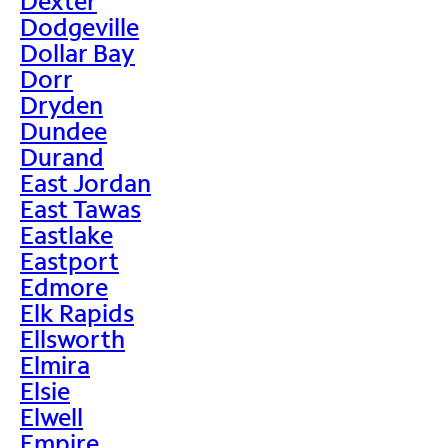
Dexter
Dodgeville
Dollar Bay
Dorr
Dryden
Dundee
Durand
East Jordan
East Tawas
Eastlake
Eastport
Edmore
Elk Rapids
Ellsworth
Elmira
Elsie
Elwell
Empire