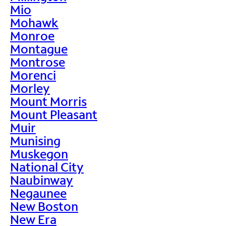
Mio
Mohawk
Monroe
Montague
Montrose
Morenci
Morley
Mount Morris
Mount Pleasant
Muir
Munising
Muskegon
National City
Naubinway
Negaunee
New Boston
New Era