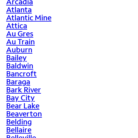
Arcadia
Atlanta
Atlantic Mine
Attica
Au Gres
Au Train
Auburn
Bailey
Baldwin
Bancroft
Baraga
Bark River
Bay City
Bear Lake
Beaverton
Belding
Bellaire
Belleville