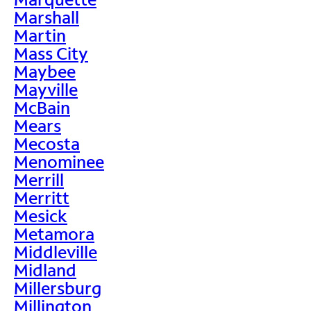
Marshall
Martin
Mass City
Maybee
Mayville
McBain
Mears
Mecosta
Menominee
Merrill
Merritt
Mesick
Metamora
Middleville
Midland
Millersburg
Millington