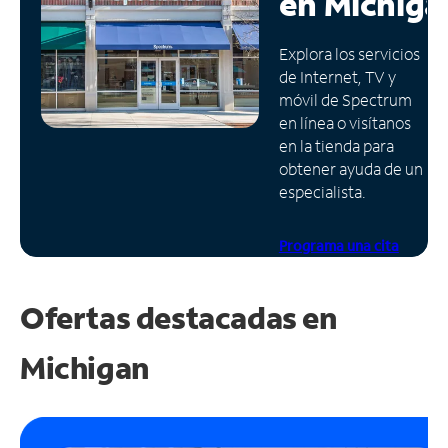
en
Michiga
Administrar
Explora los servicios
cuenta
de Internet, TV y
Encuentra
móvil de Spectrum
una
en línea o visítanos
tienda
en la tienda para
obtener ayuda de un
especialista.
Programa una cita
Ofertas destacadas en
Michigan