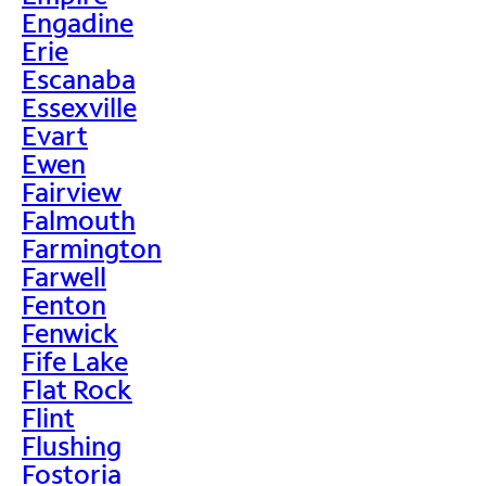
Engadine
Erie
Escanaba
Essexville
Evart
Ewen
Fairview
Falmouth
Farmington
Farwell
Fenton
Fenwick
Fife Lake
Flat Rock
Flint
Flushing
Fostoria