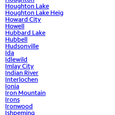
Houghton Lake
Houghton Lake Heig
Howard City
Howell
Hubbard Lake
Hubbell
Hudsonville
Ida
Idlewild
Imlay City
Indian River
Interlochen
Ionia
Iron Mountain
Irons
Ironwood
Ishpeming