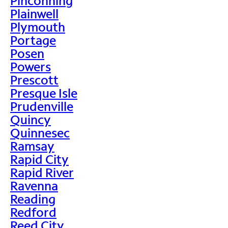
Pinconning
Plainwell
Plymouth
Portage
Posen
Powers
Prescott
Presque Isle
Prudenville
Quincy
Quinnesec
Ramsay
Rapid City
Rapid River
Ravenna
Reading
Redford
Reed City