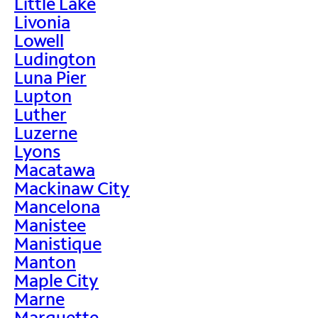
Little Lake
Livonia
Lowell
Ludington
Luna Pier
Lupton
Luther
Luzerne
Lyons
Macatawa
Mackinaw City
Mancelona
Manistee
Manistique
Manton
Maple City
Marne
Marquette