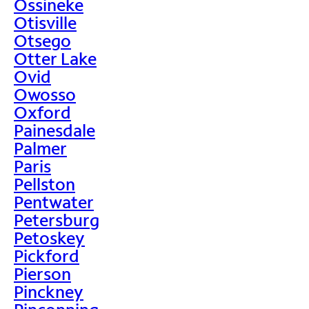
Ossineke
Otisville
Otsego
Otter Lake
Ovid
Owosso
Oxford
Painesdale
Palmer
Paris
Pellston
Pentwater
Petersburg
Petoskey
Pickford
Pierson
Pinckney