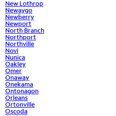
New Lothrop
Newaygo
Newberry
Newport
North Branch
Northport
Northville
Novi
Nunica
Oakley
Omer
Onaway
Onekama
Ontonagon
Orleans
Ortonville
Oscoda