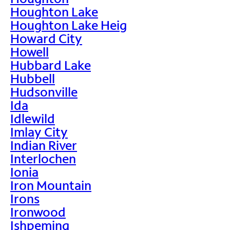
Houghton Lake
Houghton Lake Heig
Howard City
Howell
Hubbard Lake
Hubbell
Hudsonville
Ida
Idlewild
Imlay City
Indian River
Interlochen
Ionia
Iron Mountain
Irons
Ironwood
Ishpeming