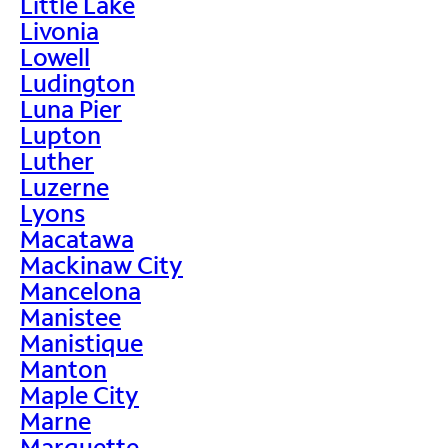
Little Lake
Livonia
Lowell
Ludington
Luna Pier
Lupton
Luther
Luzerne
Lyons
Macatawa
Mackinaw City
Mancelona
Manistee
Manistique
Manton
Maple City
Marne
Marquette