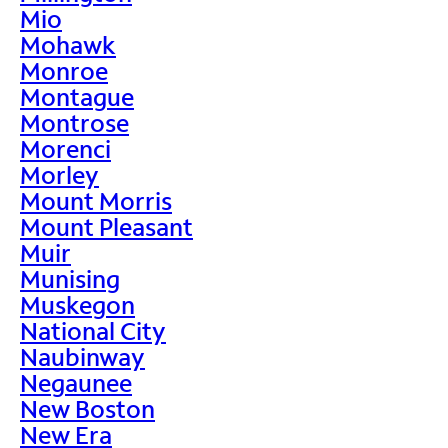
Mio
Mohawk
Monroe
Montague
Montrose
Morenci
Morley
Mount Morris
Mount Pleasant
Muir
Munising
Muskegon
National City
Naubinway
Negaunee
New Boston
New Era