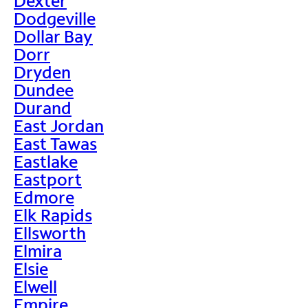
Dexter
Dodgeville
Dollar Bay
Dorr
Dryden
Dundee
Durand
East Jordan
East Tawas
Eastlake
Eastport
Edmore
Elk Rapids
Ellsworth
Elmira
Elsie
Elwell
Empire