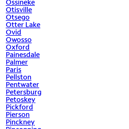
Ossineke
Otisville
Otsego
Otter Lake
Ovid
Owosso
Oxford
Painesdale
Palmer
Paris
Pellston
Pentwater
Petersburg
Petoskey
Pickford
Pierson
Pinckney