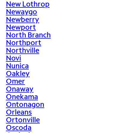
New Lothrop
Newaygo
Newberry
Newport
North Branch
Northport
Northville
Novi
Nunica
Oakley
Omer
Onaway
Onekama
Ontonagon
Orleans
Ortonville
Oscoda