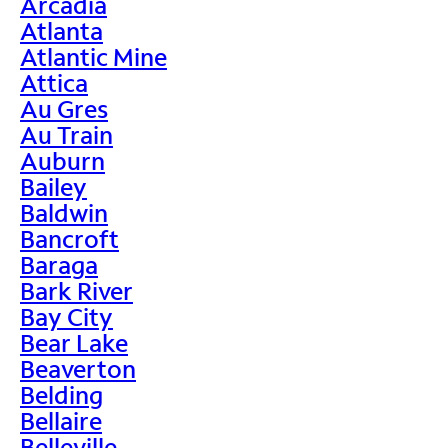
Arcadia
Atlanta
Atlantic Mine
Attica
Au Gres
Au Train
Auburn
Bailey
Baldwin
Bancroft
Baraga
Bark River
Bay City
Bear Lake
Beaverton
Belding
Bellaire
Belleville