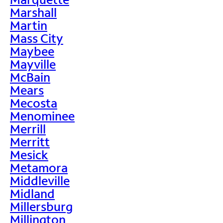
Marshall
Martin
Mass City
Maybee
Mayville
McBain
Mears
Mecosta
Menominee
Merrill
Merritt
Mesick
Metamora
Middleville
Midland
Millersburg
Millington