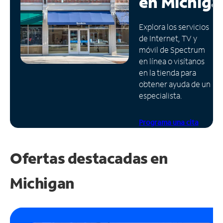
en
Michiga
Administrar
Explora los servicios
cuenta
de Internet, TV y
Encuentra
móvil de Spectrum
una
en línea o visítanos
tienda
en la tienda para
obtener ayuda de un
especialista.
Programa una cita
Ofertas destacadas en
Michigan