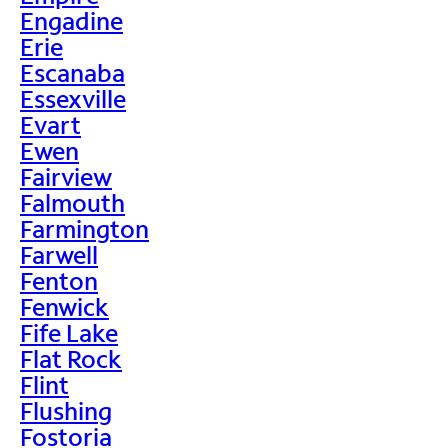
Engadine
Erie
Escanaba
Essexville
Evart
Ewen
Fairview
Falmouth
Farmington
Farwell
Fenton
Fenwick
Fife Lake
Flat Rock
Flint
Flushing
Fostoria