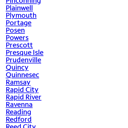
Pinconning
Plainwell
Plymouth
Portage
Posen
Powers
Prescott
Presque Isle
Prudenville
Quincy
Quinnesec
Ramsay
Rapid City
Rapid River
Ravenna
Reading
Redford
Reed City