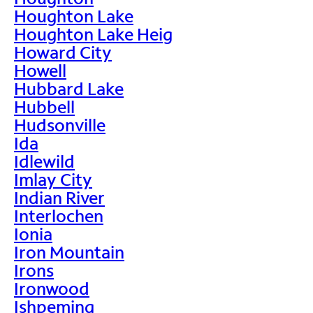
Houghton Lake
Houghton Lake Heig
Howard City
Howell
Hubbard Lake
Hubbell
Hudsonville
Ida
Idlewild
Imlay City
Indian River
Interlochen
Ionia
Iron Mountain
Irons
Ironwood
Ishpeming