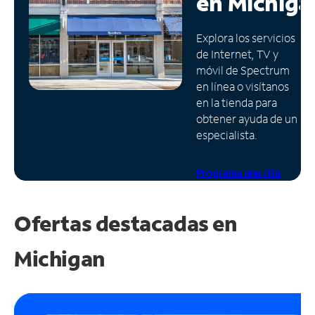
en
Michiga
Administrar
Explora los servicios
cuenta
de Internet, TV y
Encuentra
móvil de Spectrum
una
en línea o visítanos
tienda
en la tienda para
obtener ayuda de un
especialista.
Programa una cita
Ofertas destacadas en
Michigan