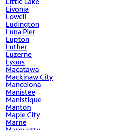
Little Lake
Livonia
Lowell
Ludington
Luna Pier
Lupton
Luther
Luzerne
Lyons
Macatawa
Mackinaw City
Mancelona
Manistee
Manistique
Manton
Maple City
Marne
Marquette