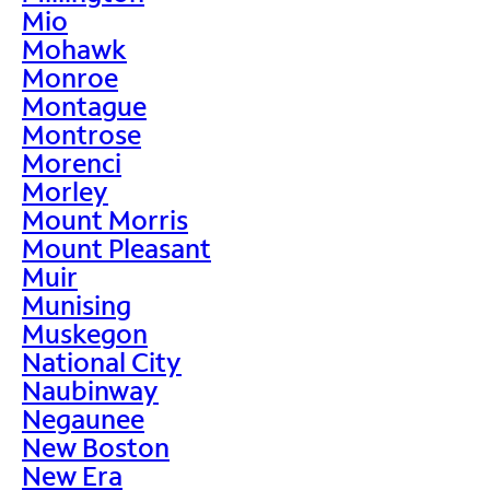
Mio
Mohawk
Monroe
Montague
Montrose
Morenci
Morley
Mount Morris
Mount Pleasant
Muir
Munising
Muskegon
National City
Naubinway
Negaunee
New Boston
New Era