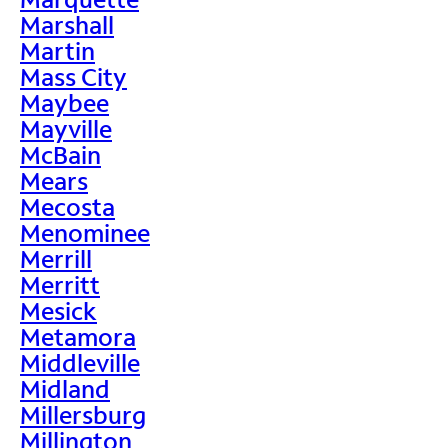
Marshall
Martin
Mass City
Maybee
Mayville
McBain
Mears
Mecosta
Menominee
Merrill
Merritt
Mesick
Metamora
Middleville
Midland
Millersburg
Millington