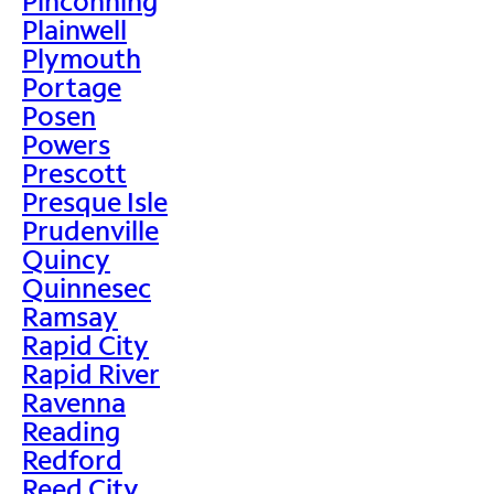
Pinconning
Plainwell
Plymouth
Portage
Posen
Powers
Prescott
Presque Isle
Prudenville
Quincy
Quinnesec
Ramsay
Rapid City
Rapid River
Ravenna
Reading
Redford
Reed City