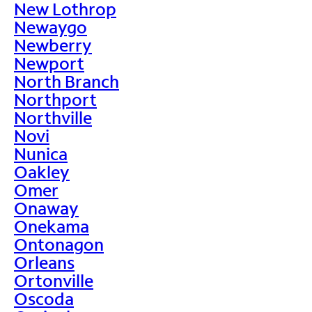
New Lothrop
Newaygo
Newberry
Newport
North Branch
Northport
Northville
Novi
Nunica
Oakley
Omer
Onaway
Onekama
Ontonagon
Orleans
Ortonville
Oscoda