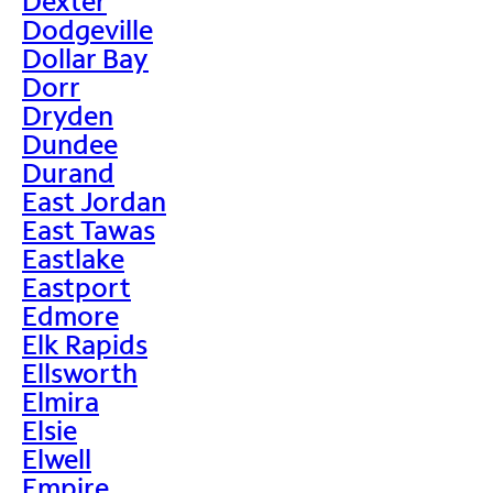
Dexter
Dodgeville
Dollar Bay
Dorr
Dryden
Dundee
Durand
East Jordan
East Tawas
Eastlake
Eastport
Edmore
Elk Rapids
Ellsworth
Elmira
Elsie
Elwell
Empire