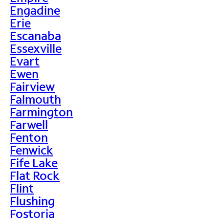
Engadine
Erie
Escanaba
Essexville
Evart
Ewen
Fairview
Falmouth
Farmington
Farwell
Fenton
Fenwick
Fife Lake
Flat Rock
Flint
Flushing
Fostoria