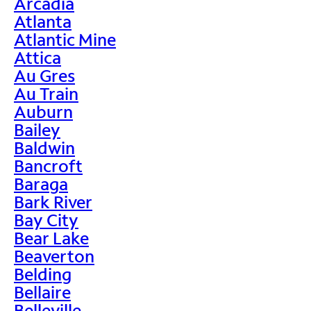
Arcadia
Atlanta
Atlantic Mine
Attica
Au Gres
Au Train
Auburn
Bailey
Baldwin
Bancroft
Baraga
Bark River
Bay City
Bear Lake
Beaverton
Belding
Bellaire
Belleville