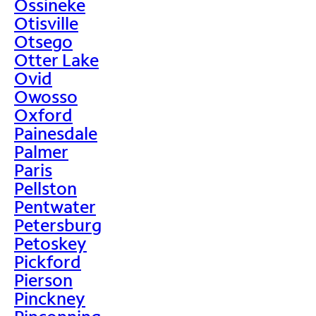
Ossineke
Otisville
Otsego
Otter Lake
Ovid
Owosso
Oxford
Painesdale
Palmer
Paris
Pellston
Pentwater
Petersburg
Petoskey
Pickford
Pierson
Pinckney