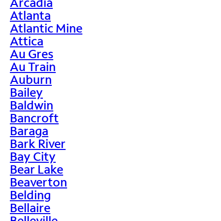
Arcadia
Atlanta
Atlantic Mine
Attica
Au Gres
Au Train
Auburn
Bailey
Baldwin
Bancroft
Baraga
Bark River
Bay City
Bear Lake
Beaverton
Belding
Bellaire
Belleville