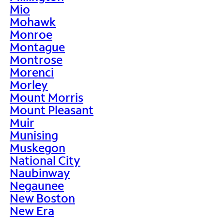
Mio
Mohawk
Monroe
Montague
Montrose
Morenci
Morley
Mount Morris
Mount Pleasant
Muir
Munising
Muskegon
National City
Naubinway
Negaunee
New Boston
New Era