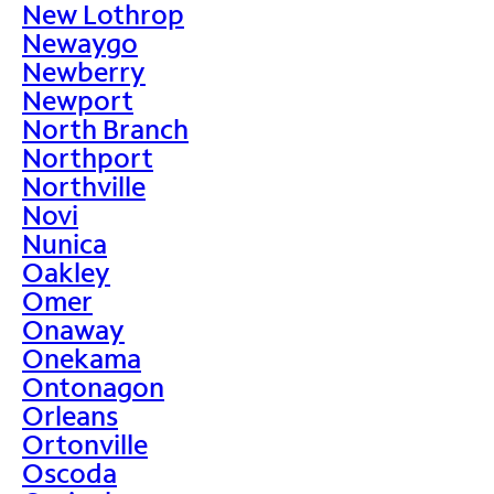
New Lothrop
Newaygo
Newberry
Newport
North Branch
Northport
Northville
Novi
Nunica
Oakley
Omer
Onaway
Onekama
Ontonagon
Orleans
Ortonville
Oscoda