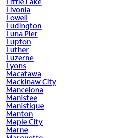
Little Lake
Livonia
Lowell
Ludington
Luna Pier
Lupton
Luther
Luzerne
Lyons
Macatawa
Mackinaw City
Mancelona
Manistee
Manistique
Manton
Maple City
Marne
Marquette