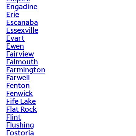
Engadine
Erie
Escanaba
Essexville
Evart
Ewen
Fairview
Falmouth
Farmington
Farwell
Fenton
Fenwick
Fife Lake
Flat Rock
Flint
Flushing
Fostoria