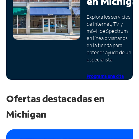
en
Michiga
Administrar
Explora los servicios
cuenta
de Internet, TV y
Encuentra
móvil de Spectrum
una
en línea o visítanos
tienda
en la tienda para
obtener ayuda de un
especialista.
Programa una cita
Ofertas destacadas en
Michigan