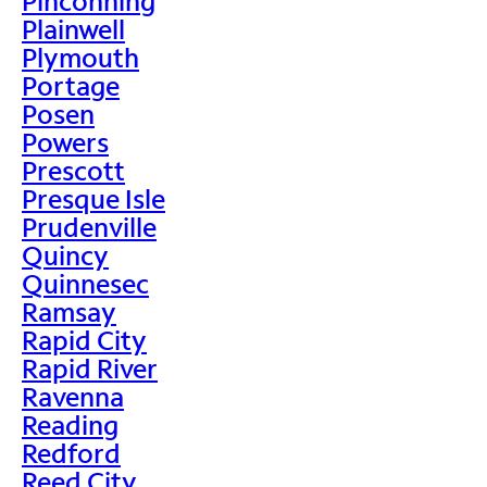
Pinconning
Plainwell
Plymouth
Portage
Posen
Powers
Prescott
Presque Isle
Prudenville
Quincy
Quinnesec
Ramsay
Rapid City
Rapid River
Ravenna
Reading
Redford
Reed City