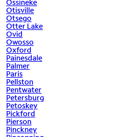
Ossineke
Otisville
Otsego
Otter Lake
Ovid
Owosso
Oxford
Painesdale
Palmer
Paris
Pellston
Pentwater
Petersburg
Petoskey
Pickford
Pierson
Pinckney