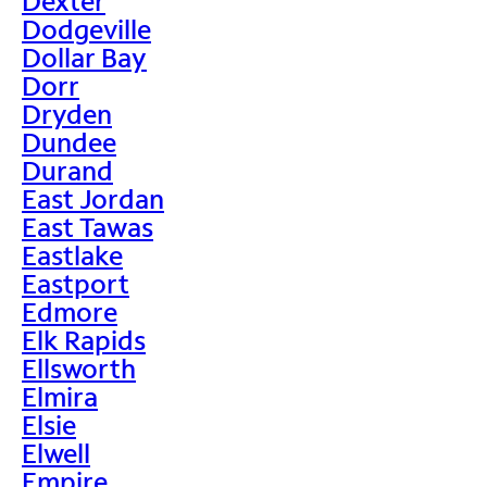
Dexter
Dodgeville
Dollar Bay
Dorr
Dryden
Dundee
Durand
East Jordan
East Tawas
Eastlake
Eastport
Edmore
Elk Rapids
Ellsworth
Elmira
Elsie
Elwell
Empire