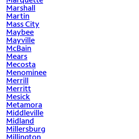
Marshall
Martin
Mass City
Maybee
Mayville
McBain
Mears
Mecosta
Menominee
Merrill
Merritt
Mesick
Metamora
Middleville
Midland
Millersburg
Millington