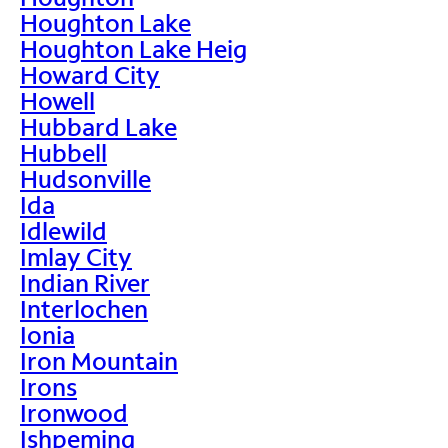
Houghton Lake
Houghton Lake Heig
Howard City
Howell
Hubbard Lake
Hubbell
Hudsonville
Ida
Idlewild
Imlay City
Indian River
Interlochen
Ionia
Iron Mountain
Irons
Ironwood
Ishpeming