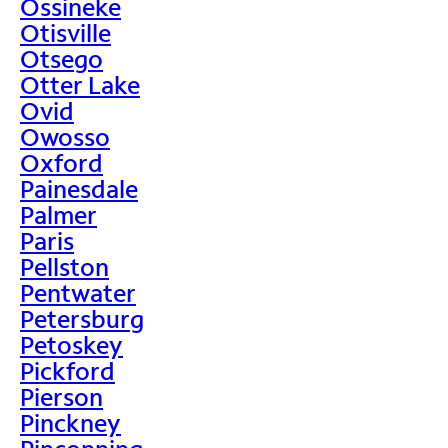
Ossineke
Otisville
Otsego
Otter Lake
Ovid
Owosso
Oxford
Painesdale
Palmer
Paris
Pellston
Pentwater
Petersburg
Petoskey
Pickford
Pierson
Pinckney