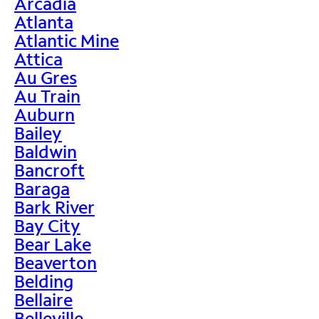
Arcadia
Atlanta
Atlantic Mine
Attica
Au Gres
Au Train
Auburn
Bailey
Baldwin
Bancroft
Baraga
Bark River
Bay City
Bear Lake
Beaverton
Belding
Bellaire
Belleville