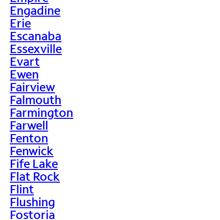
Engadine
Erie
Escanaba
Essexville
Evart
Ewen
Fairview
Falmouth
Farmington
Farwell
Fenton
Fenwick
Fife Lake
Flat Rock
Flint
Flushing
Fostoria