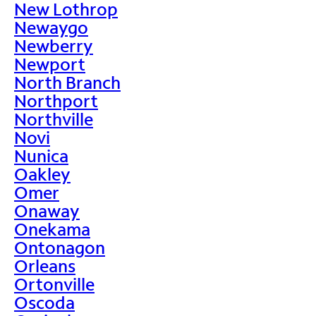
New Lothrop
Newaygo
Newberry
Newport
North Branch
Northport
Northville
Novi
Nunica
Oakley
Omer
Onaway
Onekama
Ontonagon
Orleans
Ortonville
Oscoda