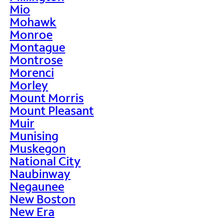
Mio
Mohawk
Monroe
Montague
Montrose
Morenci
Morley
Mount Morris
Mount Pleasant
Muir
Munising
Muskegon
National City
Naubinway
Negaunee
New Boston
New Era