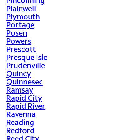
Pinconning
Plainwell
Plymouth
Portage
Posen
Powers
Prescott
Presque Isle
Prudenville
Quincy
Quinnesec
Ramsay
Rapid City
Rapid River
Ravenna
Reading
Redford
Reed City