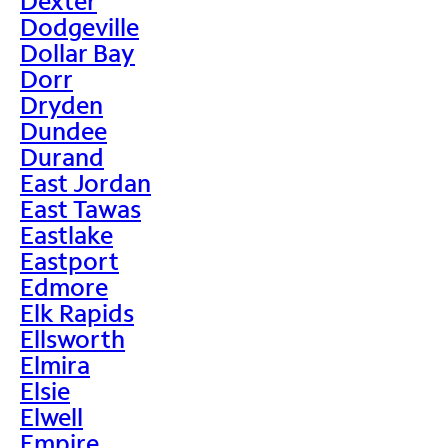
Dexter
Dodgeville
Dollar Bay
Dorr
Dryden
Dundee
Durand
East Jordan
East Tawas
Eastlake
Eastport
Edmore
Elk Rapids
Ellsworth
Elmira
Elsie
Elwell
Empire