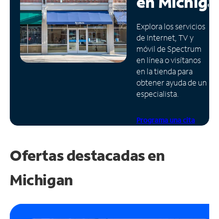
en
Michiga
Administrar
Explora los servicios
cuenta
de Internet, TV y
Encuentra
móvil de Spectrum
una
en línea o visítanos
tienda
en la tienda para
obtener ayuda de un
especialista.
Programa una cita
Ofertas destacadas en
Michigan