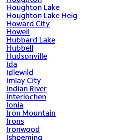
Houghton Lake
Houghton Lake Heig
Howard City
Howell
Hubbard Lake
Hubbell
Hudsonville
Ida
Idlewild
Imlay City
Indian River
Interlochen
Ionia
Iron Mountain
Irons
Ironwood
Ishpeming