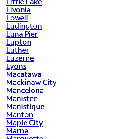
Little Lake
Livonia
Lowell
Ludington
Luna Pier
Lupton
Luther
Luzerne
Lyons
Macatawa
Mackinaw City
Mancelona
Manistee
Manistique
Manton
Maple City
Marne
Marquette