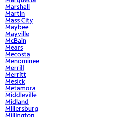
Marshall
Martin
Mass City
Maybee
Mayville
McBain
Mears
Mecosta
Menominee
Merrill
Merritt
Mesick
Metamora
Middleville
Midland
Millersburg
Millington