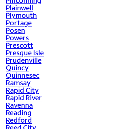
Pinconning
Plainwell
Plymouth
Portage
Posen
Powers
Prescott
Presque Isle
Prudenville
Quincy
Quinnesec
Ramsay
Rapid City
Rapid River
Ravenna
Reading
Redford
Reed City