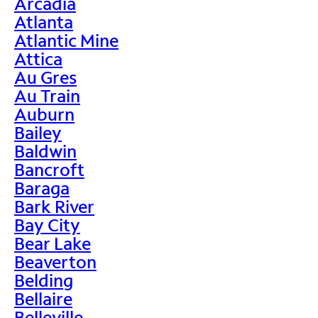
Arcadia
Atlanta
Atlantic Mine
Attica
Au Gres
Au Train
Auburn
Bailey
Baldwin
Bancroft
Baraga
Bark River
Bay City
Bear Lake
Beaverton
Belding
Bellaire
Belleville