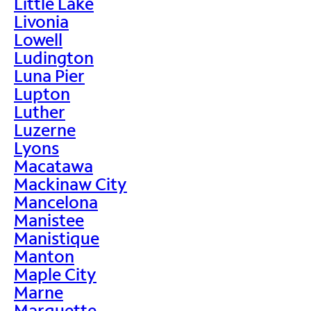
Little Lake
Livonia
Lowell
Ludington
Luna Pier
Lupton
Luther
Luzerne
Lyons
Macatawa
Mackinaw City
Mancelona
Manistee
Manistique
Manton
Maple City
Marne
Marquette