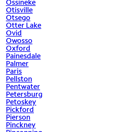
Ossineke
Otisville
Otsego
Otter Lake
Ovid
Owosso
Oxford
Painesdale
Palmer
Paris
Pellston
Pentwater
Petersburg
Petoskey
Pickford
Pierson
Pinckney