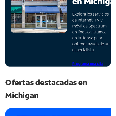
en
Michiga
Administrar
Explora los servicios
cuenta
de Internet, TV y
Encuentra
móvil de Spectrum
una
en línea o visítanos
tienda
en la tienda para
obtener ayuda de un
especialista.
Programa una cita
Ofertas destacadas en
Michigan