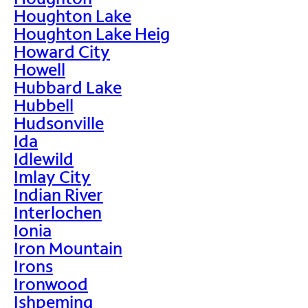
Houghton Lake
Houghton Lake Heig
Howard City
Howell
Hubbard Lake
Hubbell
Hudsonville
Ida
Idlewild
Imlay City
Indian River
Interlochen
Ionia
Iron Mountain
Irons
Ironwood
Ishpeming