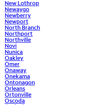
New Lothrop
Newaygo
Newberry
Newport
North Branch
Northport
Northville
Novi
Nunica
Oakley
Omer
Onaway
Onekama
Ontonagon
Orleans
Ortonville
Oscoda