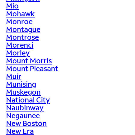
Mio
Mohawk
Monroe
Montague
Montrose
Morenci
Morley
Mount Morris
Mount Pleasant
Muir
Munising
Muskegon
National City
Naubinway
Negaunee
New Boston
New Era