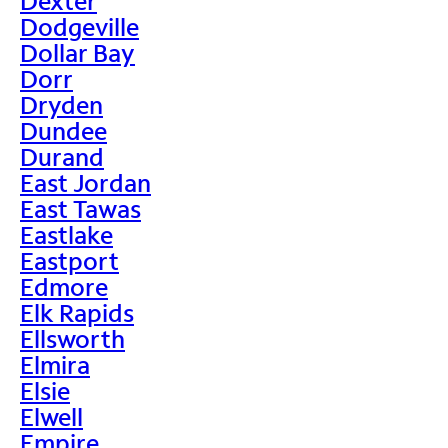
Dexter
Dodgeville
Dollar Bay
Dorr
Dryden
Dundee
Durand
East Jordan
East Tawas
Eastlake
Eastport
Edmore
Elk Rapids
Ellsworth
Elmira
Elsie
Elwell
Empire