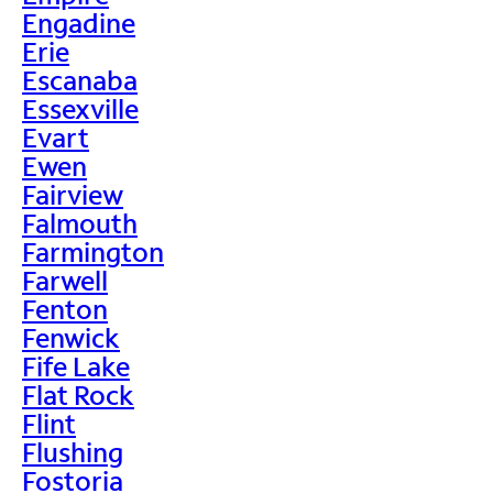
Engadine
Erie
Escanaba
Essexville
Evart
Ewen
Fairview
Falmouth
Farmington
Farwell
Fenton
Fenwick
Fife Lake
Flat Rock
Flint
Flushing
Fostoria