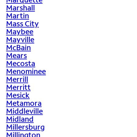
Marshall
Martin
Mass City
Maybee
Mayville
McBain
Mears
Mecosta
Menominee
Merrill
Merritt
Mesick
Metamora
Middleville
Midland
Millersburg
Millington