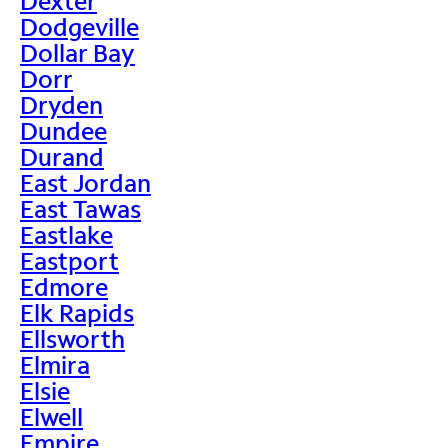
Dexter
Dodgeville
Dollar Bay
Dorr
Dryden
Dundee
Durand
East Jordan
East Tawas
Eastlake
Eastport
Edmore
Elk Rapids
Ellsworth
Elmira
Elsie
Elwell
Empire