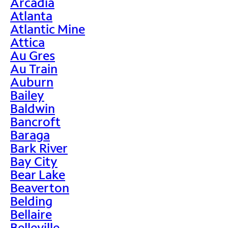
Arcadia
Atlanta
Atlantic Mine
Attica
Au Gres
Au Train
Auburn
Bailey
Baldwin
Bancroft
Baraga
Bark River
Bay City
Bear Lake
Beaverton
Belding
Bellaire
Belleville