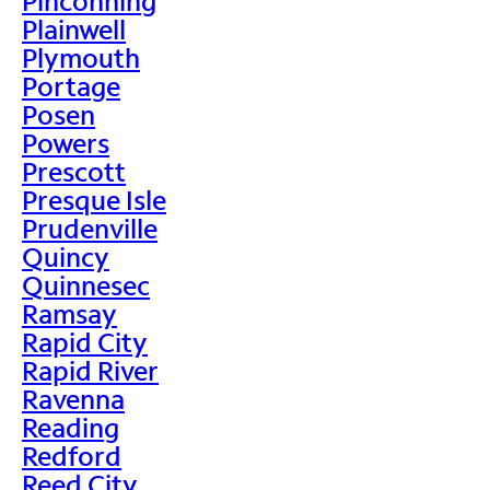
Pinconning
Plainwell
Plymouth
Portage
Posen
Powers
Prescott
Presque Isle
Prudenville
Quincy
Quinnesec
Ramsay
Rapid City
Rapid River
Ravenna
Reading
Redford
Reed City