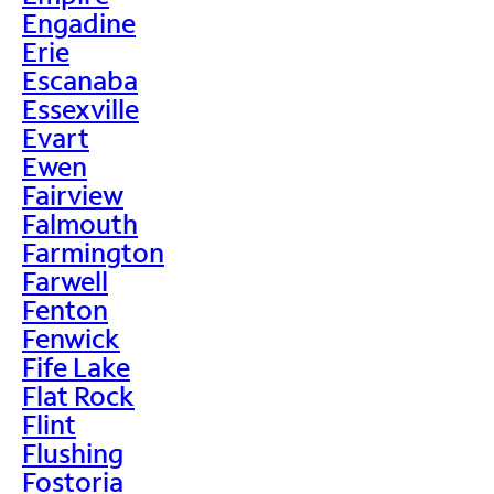
Engadine
Erie
Escanaba
Essexville
Evart
Ewen
Fairview
Falmouth
Farmington
Farwell
Fenton
Fenwick
Fife Lake
Flat Rock
Flint
Flushing
Fostoria