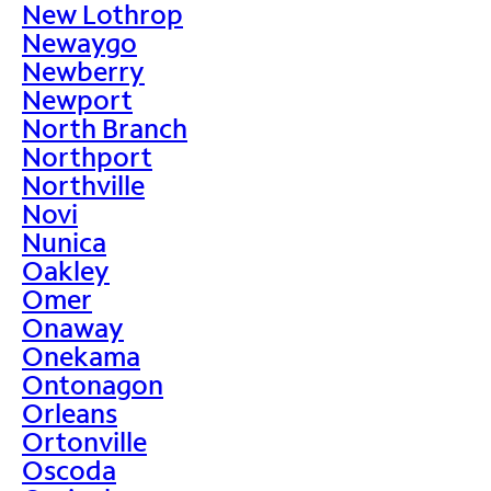
New Lothrop
Newaygo
Newberry
Newport
North Branch
Northport
Northville
Novi
Nunica
Oakley
Omer
Onaway
Onekama
Ontonagon
Orleans
Ortonville
Oscoda