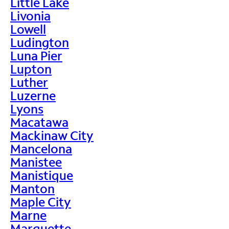
Little Lake
Livonia
Lowell
Ludington
Luna Pier
Lupton
Luther
Luzerne
Lyons
Macatawa
Mackinaw City
Mancelona
Manistee
Manistique
Manton
Maple City
Marne
Marquette