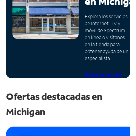
en
Michiga
Administrar
Explora los servicios
cuenta
de Internet, TV y
Encuentra
móvil de Spectrum
una
en línea o visítanos
tienda
en la tienda para
obtener ayuda de un
especialista.
Programa una cita
Ofertas destacadas en
Michigan