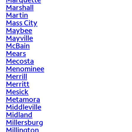
Marshall
Martin
Mass City
Maybee
Mayville
McBain
Mears
Mecosta
Menominee
Merrill
Merritt
Mesick
Metamora
Middleville
Midland
Millersburg
Millington