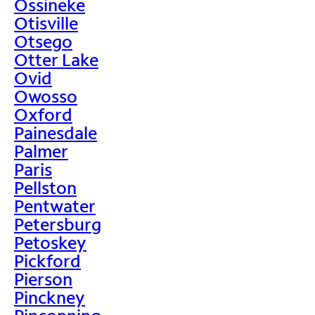
Ossineke
Otisville
Otsego
Otter Lake
Ovid
Owosso
Oxford
Painesdale
Palmer
Paris
Pellston
Pentwater
Petersburg
Petoskey
Pickford
Pierson
Pinckney