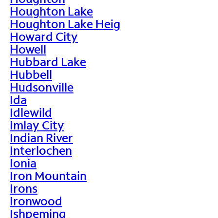
Houghton Lake
Houghton Lake Heig
Howard City
Howell
Hubbard Lake
Hubbell
Hudsonville
Ida
Idlewild
Imlay City
Indian River
Interlochen
Ionia
Iron Mountain
Irons
Ironwood
Ishpeming