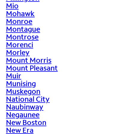
Mio
Mohawk
Monroe
Montague
Montrose
Morenci
Morley
Mount Morris
Mount Pleasant
Muir
Munising
Muskegon
National City
Naubinway
Negaunee
New Boston
New Era