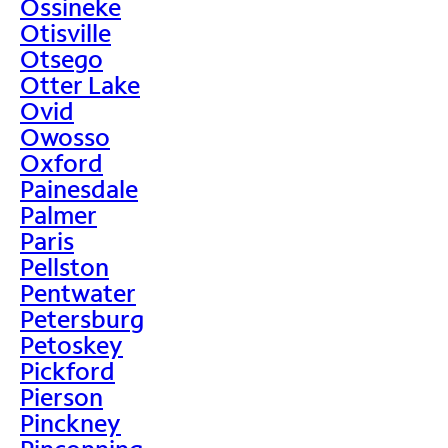
Ossineke
Otisville
Otsego
Otter Lake
Ovid
Owosso
Oxford
Painesdale
Palmer
Paris
Pellston
Pentwater
Petersburg
Petoskey
Pickford
Pierson
Pinckney