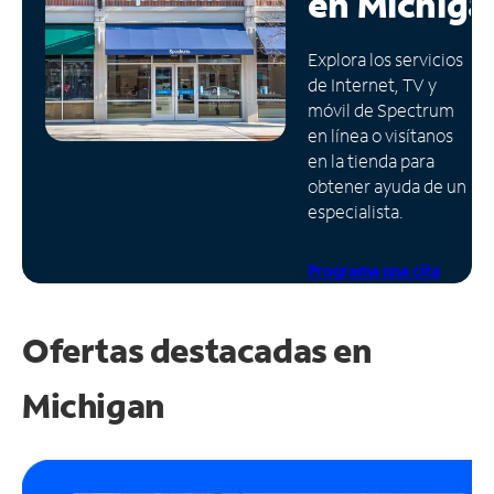
en
Michiga
Administrar
Explora los servicios
cuenta
de Internet, TV y
Encuentra
móvil de Spectrum
una
en línea o visítanos
tienda
en la tienda para
obtener ayuda de un
especialista.
Programa una cita
Ofertas destacadas en
Michigan