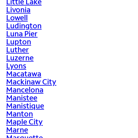
Little Lake
Livonia
Lowell
Ludington
Luna Pier
Lupton
Luther
Luzerne
Lyons
Macatawa
Mackinaw City
Mancelona
Manistee
Manistique
Manton
Maple City
Marne
Marquette