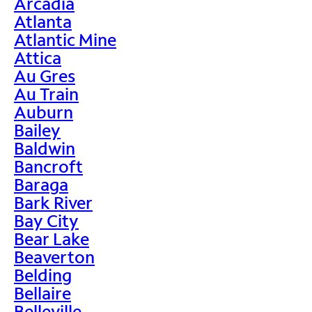
Arcadia
Atlanta
Atlantic Mine
Attica
Au Gres
Au Train
Auburn
Bailey
Baldwin
Bancroft
Baraga
Bark River
Bay City
Bear Lake
Beaverton
Belding
Bellaire
Belleville