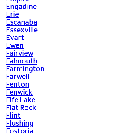
Engadine
Erie
Escanaba
Essexville
Evart
Ewen
Fairview
Falmouth
Farmington
Farwell
Fenton
Fenwick
Fife Lake
Flat Rock
Flint
Flushing
Fostoria