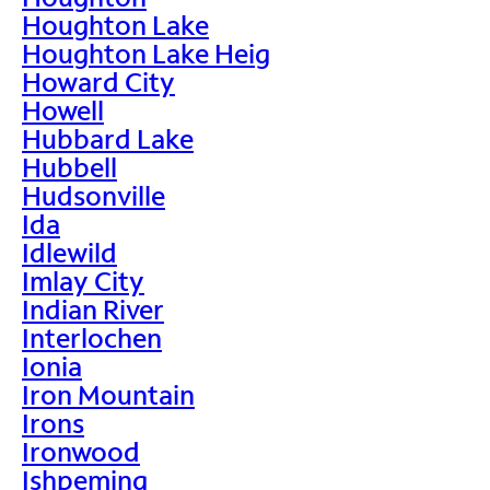
Houghton Lake
Houghton Lake Heig
Howard City
Howell
Hubbard Lake
Hubbell
Hudsonville
Ida
Idlewild
Imlay City
Indian River
Interlochen
Ionia
Iron Mountain
Irons
Ironwood
Ishpeming