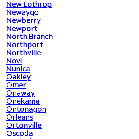
New Lothrop
Newaygo
Newberry
Newport
North Branch
Northport
Northville
Novi
Nunica
Oakley
Omer
Onaway
Onekama
Ontonagon
Orleans
Ortonville
Oscoda