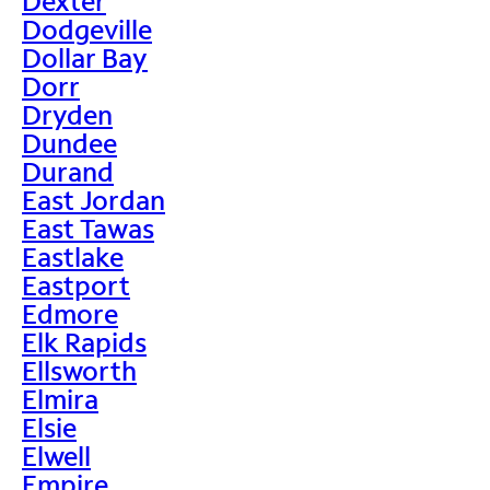
Dexter
Dodgeville
Dollar Bay
Dorr
Dryden
Dundee
Durand
East Jordan
East Tawas
Eastlake
Eastport
Edmore
Elk Rapids
Ellsworth
Elmira
Elsie
Elwell
Empire