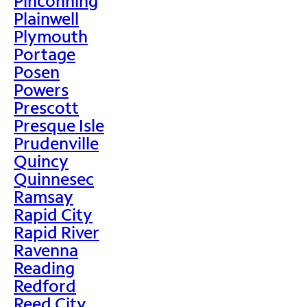
Pinconning
Plainwell
Plymouth
Portage
Posen
Powers
Prescott
Presque Isle
Prudenville
Quincy
Quinnesec
Ramsay
Rapid City
Rapid River
Ravenna
Reading
Redford
Reed City