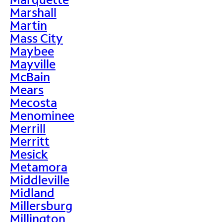
Marshall
Martin
Mass City
Maybee
Mayville
McBain
Mears
Mecosta
Menominee
Merrill
Merritt
Mesick
Metamora
Middleville
Midland
Millersburg
Millington