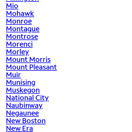
Mio
Mohawk
Monroe
Montague
Montrose
Morenci
Morley
Mount Morris
Mount Pleasant
Muir
Munising
Muskegon
National City
Naubinway
Negaunee
New Boston
New Era