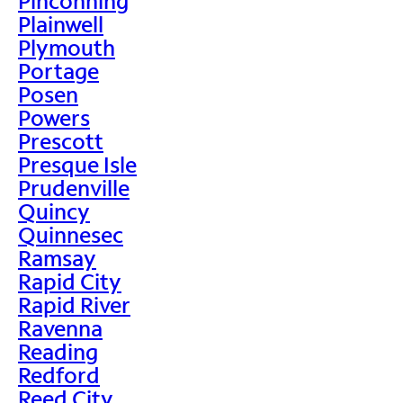
Pinconning
Plainwell
Plymouth
Portage
Posen
Powers
Prescott
Presque Isle
Prudenville
Quincy
Quinnesec
Ramsay
Rapid City
Rapid River
Ravenna
Reading
Redford
Reed City