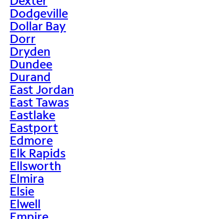
Dexter
Dodgeville
Dollar Bay
Dorr
Dryden
Dundee
Durand
East Jordan
East Tawas
Eastlake
Eastport
Edmore
Elk Rapids
Ellsworth
Elmira
Elsie
Elwell
Empire