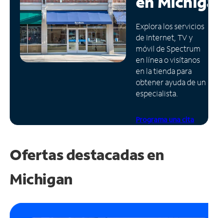
en
Michiga
Administrar
Explora los servicios
cuenta
de Internet, TV y
Encuentra
móvil de Spectrum
una
en línea o visítanos
tienda
en la tienda para
obtener ayuda de un
especialista.
Programa una cita
Ofertas destacadas en
Michigan