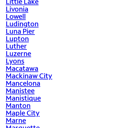
Little Lake
Livonia
Lowell
Ludington
Luna Pier
Lupton
Luther
Luzerne
Lyons
Macatawa
Mackinaw City
Mancelona
Manistee
Manistique
Manton
Maple City
Marne
Marquette