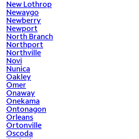
New Lothrop
Newaygo
Newberry
Newport
North Branch
Northport
Northville
Novi
Nunica
Oakley
Omer
Onaway
Onekama
Ontonagon
Orleans
Ortonville
Oscoda