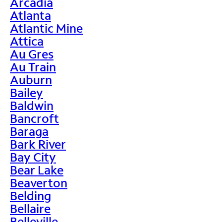
Arcadia
Atlanta
Atlantic Mine
Attica
Au Gres
Au Train
Auburn
Bailey
Baldwin
Bancroft
Baraga
Bark River
Bay City
Bear Lake
Beaverton
Belding
Bellaire
Belleville