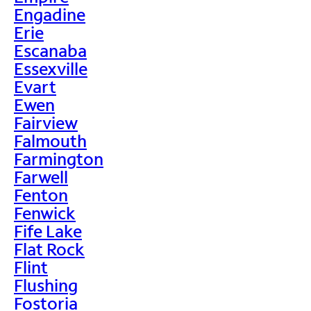
Engadine
Erie
Escanaba
Essexville
Evart
Ewen
Fairview
Falmouth
Farmington
Farwell
Fenton
Fenwick
Fife Lake
Flat Rock
Flint
Flushing
Fostoria