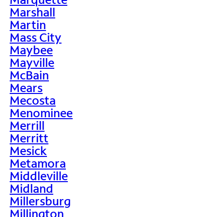
Marshall
Martin
Mass City
Maybee
Mayville
McBain
Mears
Mecosta
Menominee
Merrill
Merritt
Mesick
Metamora
Middleville
Midland
Millersburg
Millington