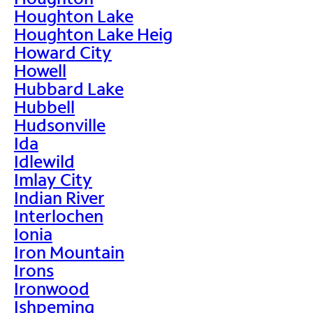
Houghton Lake
Houghton Lake Heig
Howard City
Howell
Hubbard Lake
Hubbell
Hudsonville
Ida
Idlewild
Imlay City
Indian River
Interlochen
Ionia
Iron Mountain
Irons
Ironwood
Ishpeming