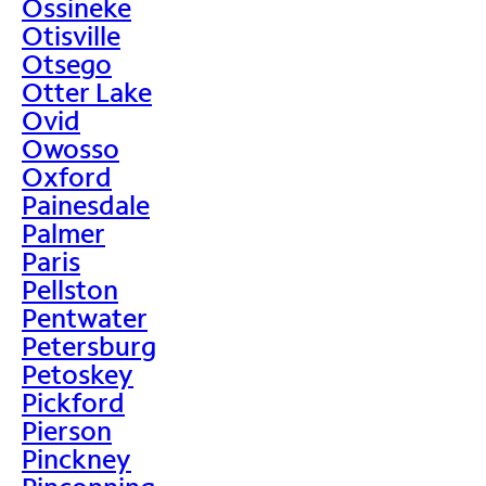
Ossineke
Otisville
Otsego
Otter Lake
Ovid
Owosso
Oxford
Painesdale
Palmer
Paris
Pellston
Pentwater
Petersburg
Petoskey
Pickford
Pierson
Pinckney