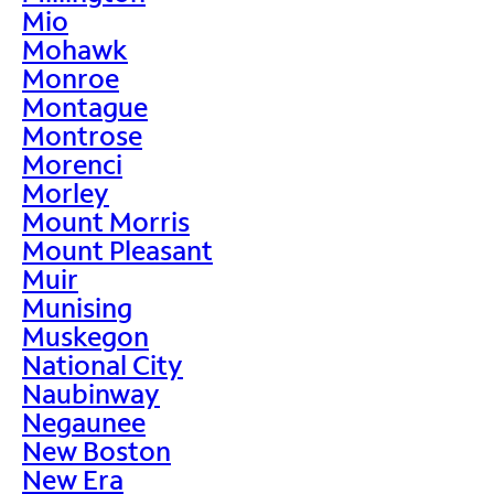
Mio
Mohawk
Monroe
Montague
Montrose
Morenci
Morley
Mount Morris
Mount Pleasant
Muir
Munising
Muskegon
National City
Naubinway
Negaunee
New Boston
New Era