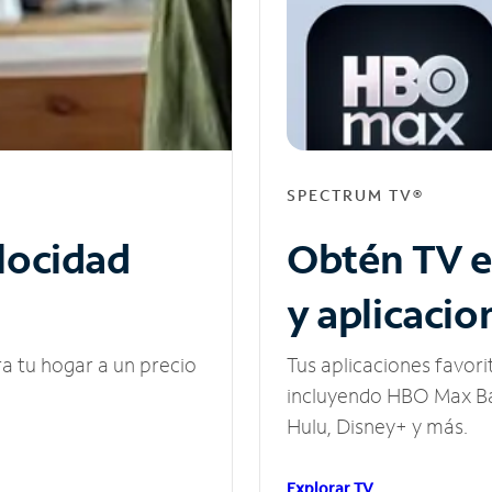
SPECTRUM TV®
elocidad
Obtén TV e
y aplicacio
ra tu hogar a un precio
Tus aplicaciones favori
incluyendo HBO Max Ba
Hulu, Disney+ y más.
Explorar TV