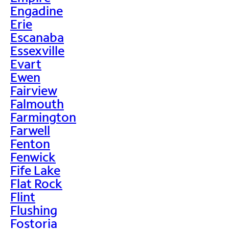
Engadine
Erie
Escanaba
Essexville
Evart
Ewen
Fairview
Falmouth
Farmington
Farwell
Fenton
Fenwick
Fife Lake
Flat Rock
Flint
Flushing
Fostoria