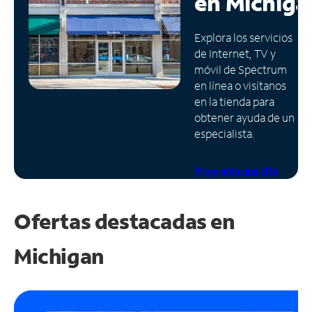
en
Michiga
Administrar
Explora los servicios
cuenta
de Internet, TV y
Encuentra
móvil de Spectrum
una
en línea o visítanos
tienda
en la tienda para
obtener ayuda de un
especialista.
Programa una cita
Ofertas destacadas en
Michigan