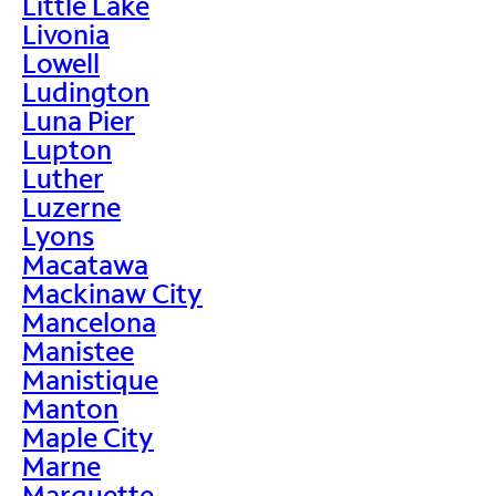
Little Lake
Livonia
Lowell
Ludington
Luna Pier
Lupton
Luther
Luzerne
Lyons
Macatawa
Mackinaw City
Mancelona
Manistee
Manistique
Manton
Maple City
Marne
Marquette