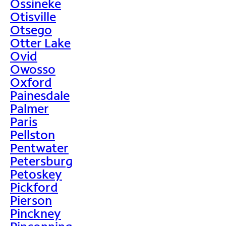
Ossineke
Otisville
Otsego
Otter Lake
Ovid
Owosso
Oxford
Painesdale
Palmer
Paris
Pellston
Pentwater
Petersburg
Petoskey
Pickford
Pierson
Pinckney