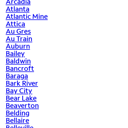
Arcadia
Atlanta
Atlantic Mine
Attica
Au Gres
Au Train
Auburn
Bailey
Baldwin
Bancroft
Baraga
Bark River
Bay City
Bear Lake
Beaverton
Belding
Bellaire
Belleville