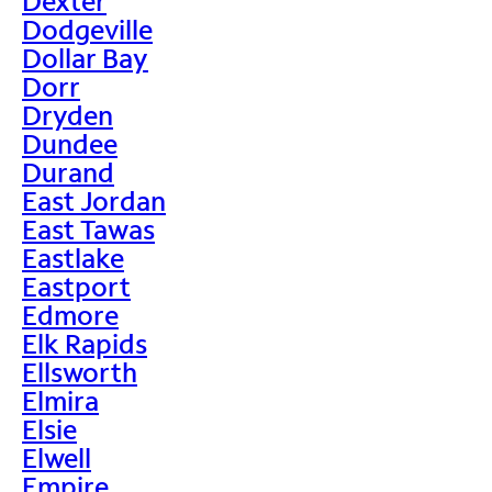
Dexter
Dodgeville
Dollar Bay
Dorr
Dryden
Dundee
Durand
East Jordan
East Tawas
Eastlake
Eastport
Edmore
Elk Rapids
Ellsworth
Elmira
Elsie
Elwell
Empire