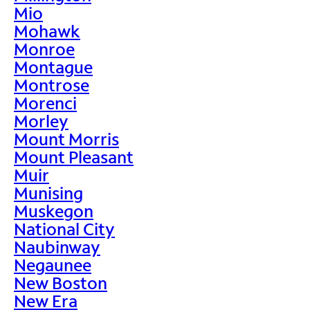
Mio
Mohawk
Monroe
Montague
Montrose
Morenci
Morley
Mount Morris
Mount Pleasant
Muir
Munising
Muskegon
National City
Naubinway
Negaunee
New Boston
New Era