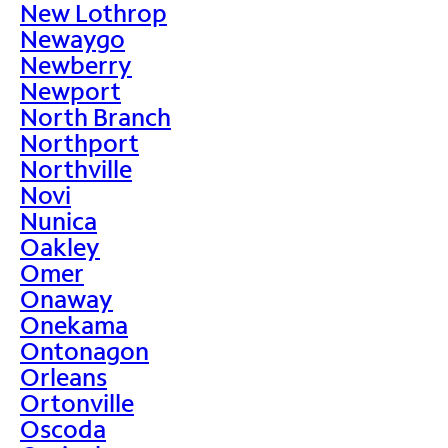
New Lothrop
Newaygo
Newberry
Newport
North Branch
Northport
Northville
Novi
Nunica
Oakley
Omer
Onaway
Onekama
Ontonagon
Orleans
Ortonville
Oscoda