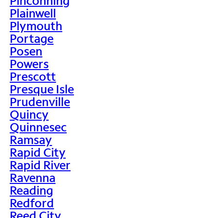
Pinconning
Plainwell
Plymouth
Portage
Posen
Powers
Prescott
Presque Isle
Prudenville
Quincy
Quinnesec
Ramsay
Rapid City
Rapid River
Ravenna
Reading
Redford
Reed City