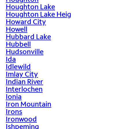
Houghton Lake
Houghton Lake Heig
Howard City
Howell
Hubbard Lake
Hubbell
Hudsonville
Ida
Idlewild
Imlay City
Indian River
Interlochen
Ionia
Iron Mountain
Irons
Ironwood
Ishpeming