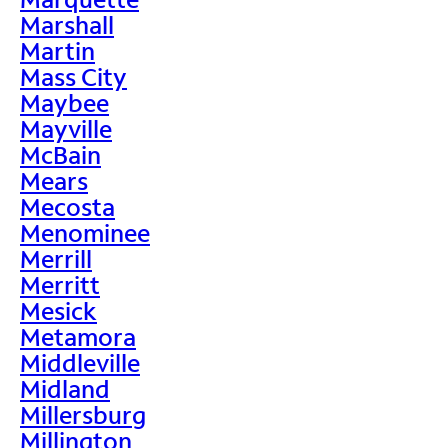
Marshall
Martin
Mass City
Maybee
Mayville
McBain
Mears
Mecosta
Menominee
Merrill
Merritt
Mesick
Metamora
Middleville
Midland
Millersburg
Millington