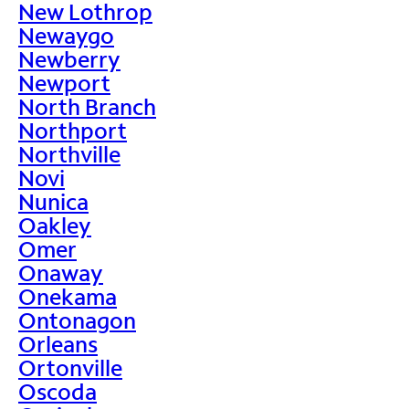
New Lothrop
Newaygo
Newberry
Newport
North Branch
Northport
Northville
Novi
Nunica
Oakley
Omer
Onaway
Onekama
Ontonagon
Orleans
Ortonville
Oscoda