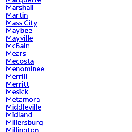
Marshall
Martin
Mass City
Maybee
Mayville
McBain
Mears
Mecosta
Menominee
Merrill
Merritt
Mesick
Metamora
Middleville
Midland
Millersburg
Millington