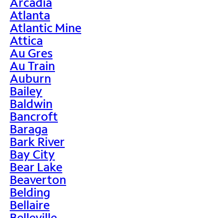
Arcadia
Atlanta
Atlantic Mine
Attica
Au Gres
Au Train
Auburn
Bailey
Baldwin
Bancroft
Baraga
Bark River
Bay City
Bear Lake
Beaverton
Belding
Bellaire
Belleville