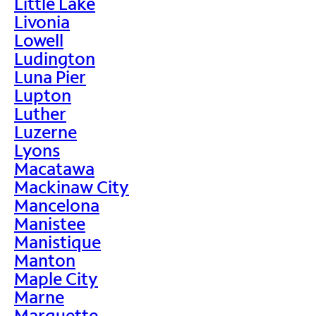
Little Lake
Livonia
Lowell
Ludington
Luna Pier
Lupton
Luther
Luzerne
Lyons
Macatawa
Mackinaw City
Mancelona
Manistee
Manistique
Manton
Maple City
Marne
Marquette