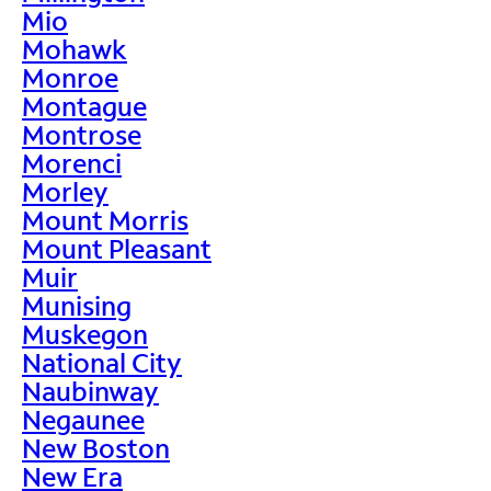
Mio
Mohawk
Monroe
Montague
Montrose
Morenci
Morley
Mount Morris
Mount Pleasant
Muir
Munising
Muskegon
National City
Naubinway
Negaunee
New Boston
New Era