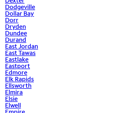
Dexter
Dodgeville
Dollar Bay
Dorr
Dryden
Dundee
Durand
East Jordan
East Tawas
Eastlake
Eastport
Edmore
Elk Rapids
Ellsworth
Elmira
Elsie
Elwell
Empire