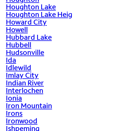
Houghton Lake
Houghton Lake Heig
Howard City
Howell
Hubbard Lake
Hubbell
Hudsonville
Ida
Idlewild
Imlay City
Indian River
Interlochen
Ionia
Iron Mountain
Irons
Ironwood
Ishpeming