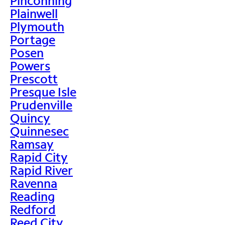
Pinconning
Plainwell
Plymouth
Portage
Posen
Powers
Prescott
Presque Isle
Prudenville
Quincy
Quinnesec
Ramsay
Rapid City
Rapid River
Ravenna
Reading
Redford
Reed City