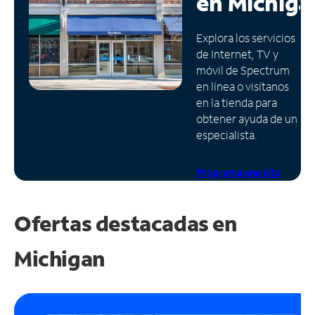
en
Michiga
Administrar
Explora los servicios
cuenta
de Internet, TV y
Encuentra
móvil de Spectrum
una
en línea o visítanos
tienda
en la tienda para
obtener ayuda de un
especialista.
Programa una cita
Ofertas destacadas en
Michigan