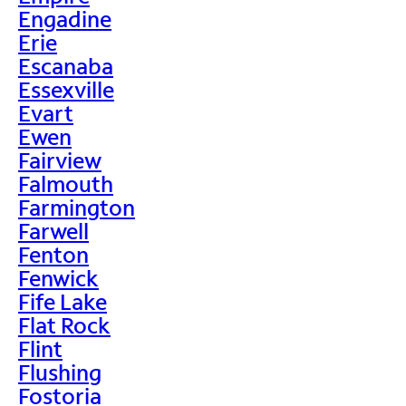
Engadine
Erie
Escanaba
Essexville
Evart
Ewen
Fairview
Falmouth
Farmington
Farwell
Fenton
Fenwick
Fife Lake
Flat Rock
Flint
Flushing
Fostoria