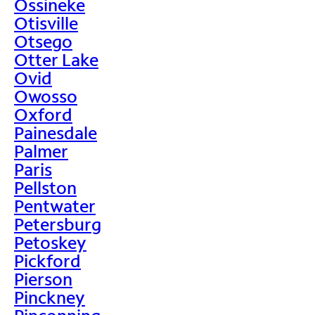
Ossineke
Otisville
Otsego
Otter Lake
Ovid
Owosso
Oxford
Painesdale
Palmer
Paris
Pellston
Pentwater
Petersburg
Petoskey
Pickford
Pierson
Pinckney