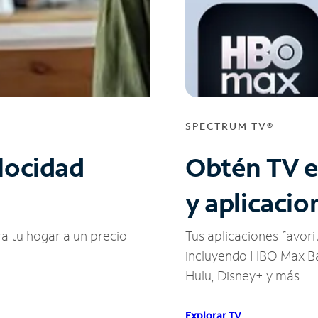
SPECTRUM TV®
elocidad
Obtén TV e
y aplicacio
ra tu hogar a un precio
Tus aplicaciones favori
incluyendo HBO Max Ba
Hulu, Disney+ y más.
Explorar TV