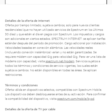
Detalles de la oferta de Internet
Oferta por tiempo limitado; sujeta a cambios; solo para nuevos clientes
residenciales (que no hayan utilizado servicios de Spectrum en los últimos
30 días) y que estén al día en pagos con Spectrum. Los impuestos y cargos
son adicionales en ciertos estados. SPECTRUM INTERNET: se aplican tarifas
estándar después del período de promoción. Cargo adicional por instalación.
Velocidades basadas en conexión alámbrica. Las velocidades reales
(incluyendo conexión inalámbrica) varían y no están garantizadas. Se
requiere módem con capacidad Gig para velocidad Gig. Para ver una lista de
módems con capacidad, visita
spectrum.net/modem
. Servicios sujetos a
todos los términos y condiciones de servicio vigentes, los cuales están
sujetos a cambios. No están disponibles en todas las áreas. Se aplican
restricciones.
Términos y condiciones
Oferta válida en dispositivos selectos, compatibles con Spectrum Mobile.
Los dispositivos deben desbloquearse antes de su activación. Para confirmar
la compatibilidad del dispositivo, visita
spectrum.com/mobile/byod
.
Detalles de la oferta de TV por cable