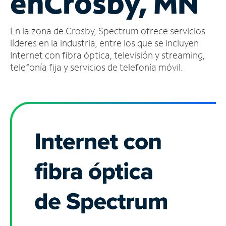
en
Crosby, MN
Administrar
En la zona de Crosby, Spectrum ofrece servicios
cuenta
Encuentra
líderes en la industria, entre los que se incluyen
una
Internet con fibra óptica, televisión y streaming,
tienda
telefonía fija y servicios de telefonía móvil.