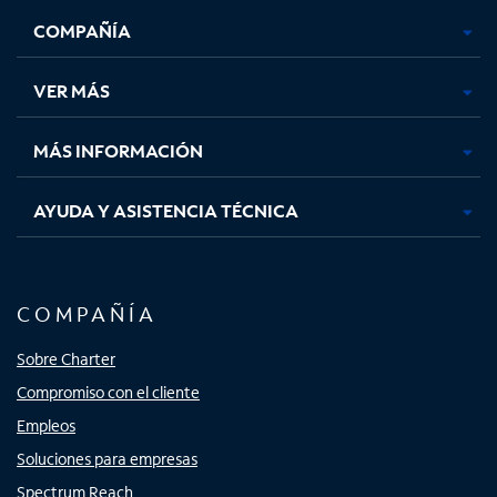
se
se
se
se
COMPAÑÍA
abre
abre
abre
abre
en
en
en
en
una
una
una
una
VER MÁS
pestaña
pestaña
pestaña
pestaña
nueva
nueva
nueva
nueva
MÁS INFORMACIÓN
AYUDA Y ASISTENCIA TÉCNICA
COMPAÑÍA
Sobre Charter
Compromiso con el cliente
Empleos
Soluciones para empresas
Spectrum Reach