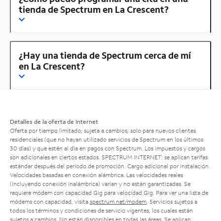
tienda de Spectrum en La Crescent?
¿Hay una tienda de Spectrum cerca de mí
en La Crescent?
Detalles de la oferta de Internet
Oferta por tiempo limitado; sujeta a cambios; solo para nuevos clientes
residenciales (que no hayan utilizado servicios de Spectrum en los últimos
30 días) y que estén al día en pagos con Spectrum. Los impuestos y cargos
son adicionales en ciertos estados. SPECTRUM INTERNET: se aplican tarifas
estándar después del período de promoción. Cargo adicional por instalación.
Velocidades basadas en conexión alámbrica. Las velocidades reales
(incluyendo conexión inalámbrica) varían y no están garantizadas. Se
requiere módem con capacidad Gig para velocidad Gig. Para ver una lista de
módems con capacidad, visita
spectrum.net/modem
. Servicios sujetos a
todos los términos y condiciones de servicio vigentes, los cuales están
sujetos a cambios. No están disponibles en todas las áreas. Se aplican