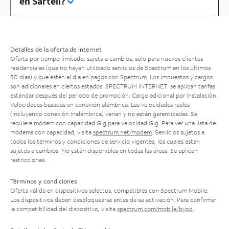
en Sartell?
Detalles de la oferta de Internet
Oferta por tiempo limitado; sujeta a cambios; solo para nuevos clientes
residenciales (que no hayan utilizado servicios de Spectrum en los últimos
30 días) y que estén al día en pagos con Spectrum. Los impuestos y cargos
son adicionales en ciertos estados. SPECTRUM INTERNET: se aplican tarifas
estándar después del período de promoción. Cargo adicional por instalación.
Velocidades basadas en conexión alámbrica. Las velocidades reales
(incluyendo conexión inalámbrica) varían y no están garantizadas. Se
requiere módem con capacidad Gig para velocidad Gig. Para ver una lista de
módems con capacidad, visita
spectrum.net/modem
. Servicios sujetos a
todos los términos y condiciones de servicio vigentes, los cuales están
sujetos a cambios. No están disponibles en todas las áreas. Se aplican
restricciones.
Términos y condiciones
Oferta válida en dispositivos selectos, compatibles con Spectrum Mobile.
Los dispositivos deben desbloquearse antes de su activación. Para confirmar
la compatibilidad del dispositivo, visita
spectrum.com/mobile/byod
.