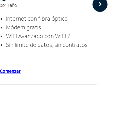
por 1 año
por 1 año
Internet con fibra óptica
Intern
Módem gratis
Módem
WiFi Avanzado con WiFi 7
Invinc
Sin límite de datos, sin contratos
Sin lí
Comenzar
Comenzar