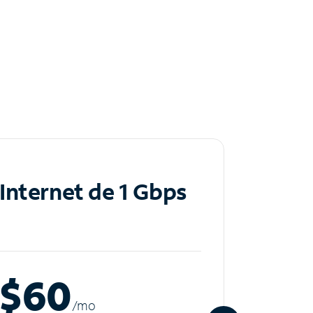
Internet de 1 Gbps
Inte
$60
$8
/m
o