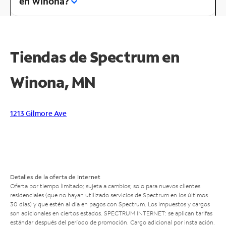
en Winona?
Tiendas de Spectrum en
Winona, MN
1213 Gilmore Ave
Detalles de la oferta de Internet
Oferta por tiempo limitado; sujeta a cambios; solo para nuevos clientes
residenciales (que no hayan utilizado servicios de Spectrum en los últimos
30 días) y que estén al día en pagos con Spectrum. Los impuestos y cargos
son adicionales en ciertos estados. SPECTRUM INTERNET: se aplican tarifas
estándar después del período de promoción. Cargo adicional por instalación.