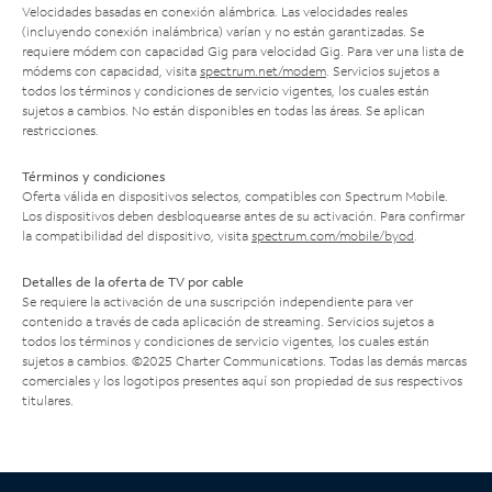
Velocidades basadas en conexión alámbrica. Las velocidades reales
(incluyendo conexión inalámbrica) varían y no están garantizadas. Se
requiere módem con capacidad Gig para velocidad Gig. Para ver una lista de
módems con capacidad, visita
spectrum.net/modem
. Servicios sujetos a
todos los términos y condiciones de servicio vigentes, los cuales están
sujetos a cambios. No están disponibles en todas las áreas. Se aplican
restricciones.
Términos y condiciones
Oferta válida en dispositivos selectos, compatibles con Spectrum Mobile.
Los dispositivos deben desbloquearse antes de su activación. Para confirmar
la compatibilidad del dispositivo, visita
spectrum.com/mobile/byod
.
Detalles de la oferta de TV por cable
Se requiere la activación de una suscripción independiente para ver
contenido a través de cada aplicación de streaming. Servicios sujetos a
todos los términos y condiciones de servicio vigentes, los cuales están
sujetos a cambios. ©2025 Charter Communications. Todas las demás marcas
comerciales y los logotipos presentes aquí son propiedad de sus respectivos
titulares.