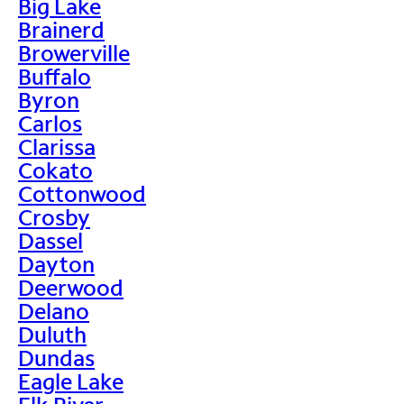
Big Lake
Brainerd
Browerville
Buffalo
Byron
Carlos
Clarissa
Cokato
Cottonwood
Crosby
Dassel
Dayton
Deerwood
Delano
Duluth
Dundas
Eagle Lake