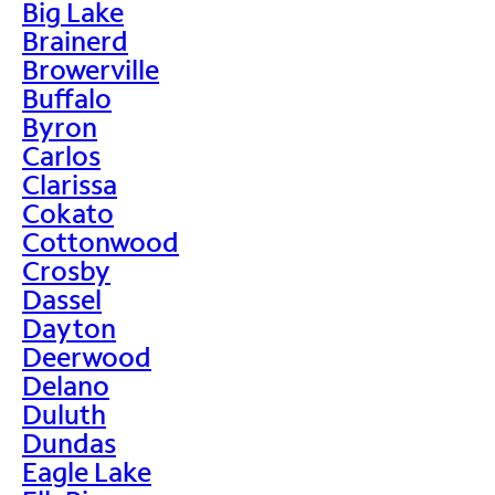
Big Lake
Brainerd
Browerville
Buffalo
Byron
Carlos
Clarissa
Cokato
Cottonwood
Crosby
Dassel
Dayton
Deerwood
Delano
Duluth
Dundas
Eagle Lake