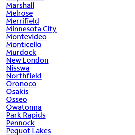
Marshall
Melrose
Merrifield
Minnesota City
Montevideo
Monticello
Murdock
New London
Nisswa
Northfield
Oronoco
Osakis
Osseo
Owatonna
Park Rapids
Pennock
Pequot Lakes