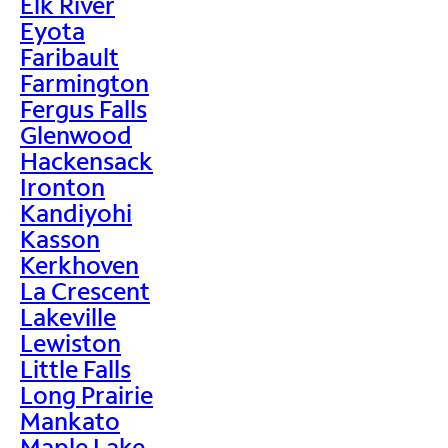
Elk River
Eyota
Faribault
Farmington
Fergus Falls
Glenwood
Hackensack
Ironton
Kandiyohi
Kasson
Kerkhoven
La Crescent
Lakeville
Lewiston
Little Falls
Long Prairie
Mankato
Maple Lake