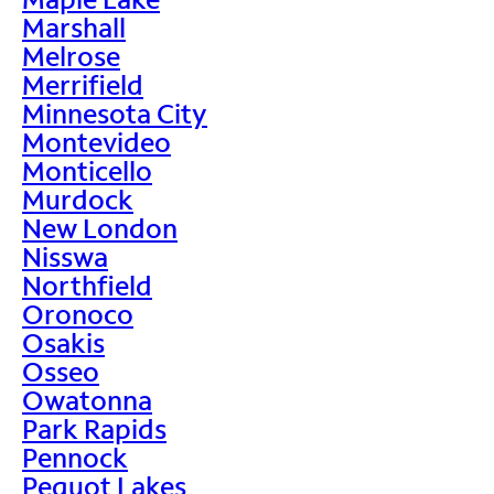
Marshall
Melrose
Merrifield
Minnesota City
Montevideo
Monticello
Murdock
New London
Nisswa
Northfield
Oronoco
Osakis
Osseo
Owatonna
Park Rapids
Pennock
Pequot Lakes