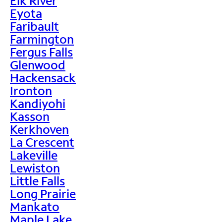
Elk River
Eyota
Faribault
Farmington
Fergus Falls
Glenwood
Hackensack
Ironton
Kandiyohi
Kasson
Kerkhoven
La Crescent
Lakeville
Lewiston
Little Falls
Long Prairie
Mankato
Maple Lake