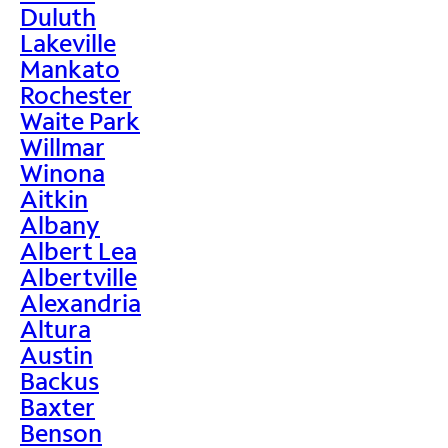
Duluth
Lakeville
Mankato
Rochester
Waite Park
Willmar
Winona
Aitkin
Albany
Albert Lea
Albertville
Alexandria
Altura
Austin
Backus
Baxter
Benson