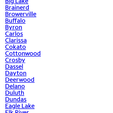
Big Lake
Brainerd
Browerville
Buffalo
Byron
Carlos
Clarissa
Cokato
Cottonwood
Crosby
Dassel
Dayton
Deerwood
Delano
Duluth
Dundas
Eagle Lake
Elk River