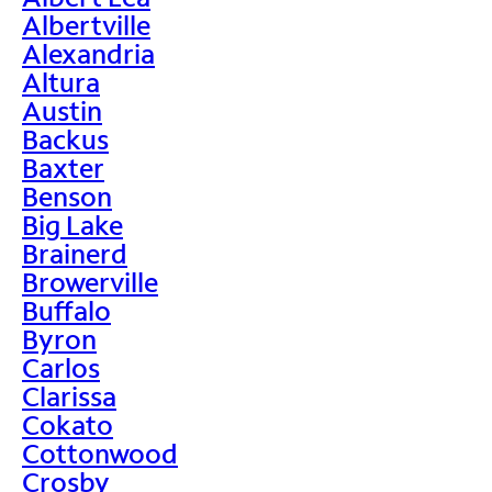
Albertville
Alexandria
Altura
Austin
Backus
Baxter
Benson
Big Lake
Brainerd
Browerville
Buffalo
Byron
Carlos
Clarissa
Cokato
Cottonwood
Crosby