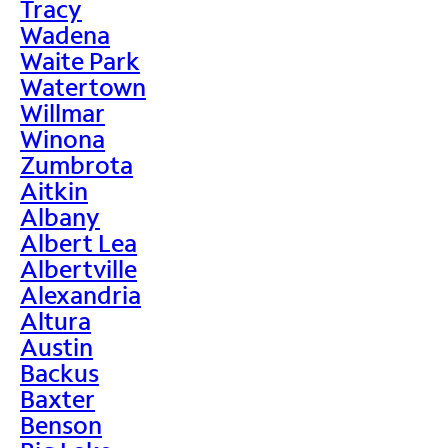
Tracy
Wadena
Waite Park
Watertown
Willmar
Winona
Zumbrota
Aitkin
Albany
Albert Lea
Albertville
Alexandria
Altura
Austin
Backus
Baxter
Benson