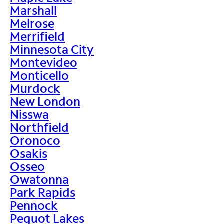
Marshall
Melrose
Merrifield
Minnesota City
Montevideo
Monticello
Murdock
New London
Nisswa
Northfield
Oronoco
Osakis
Osseo
Owatonna
Park Rapids
Pennock
Pequot Lakes