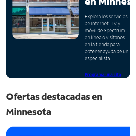
en
Minnes
Administrar
Explora los servicios
cuenta
de Internet, TV y
Encuentra
móvil de Spectrum
una
en línea o visítanos
tienda
en la tienda para
obtener ayuda de un
especialista.
Programa una cita
Ofertas destacadas en
Minnesota