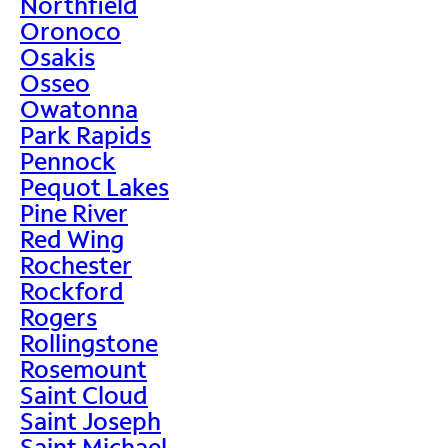
Northfield
Oronoco
Osakis
Osseo
Owatonna
Park Rapids
Pennock
Pequot Lakes
Pine River
Red Wing
Rochester
Rockford
Rogers
Rollingstone
Rosemount
Saint Cloud
Saint Joseph
Saint Michael