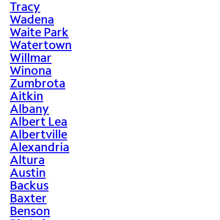
Tracy
Wadena
Waite Park
Watertown
Willmar
Winona
Zumbrota
Aitkin
Albany
Albert Lea
Albertville
Alexandria
Altura
Austin
Backus
Baxter
Benson