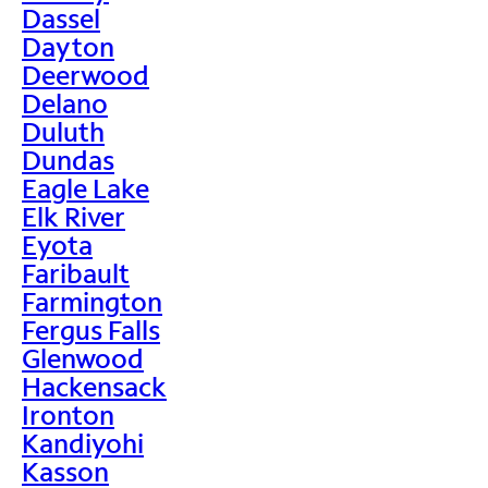
Dassel
Dayton
Deerwood
Delano
Duluth
Dundas
Eagle Lake
Elk River
Eyota
Faribault
Farmington
Fergus Falls
Glenwood
Hackensack
Ironton
Kandiyohi
Kasson