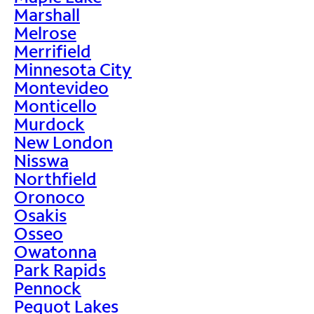
Marshall
Melrose
Merrifield
Minnesota City
Montevideo
Monticello
Murdock
New London
Nisswa
Northfield
Oronoco
Osakis
Osseo
Owatonna
Park Rapids
Pennock
Pequot Lakes