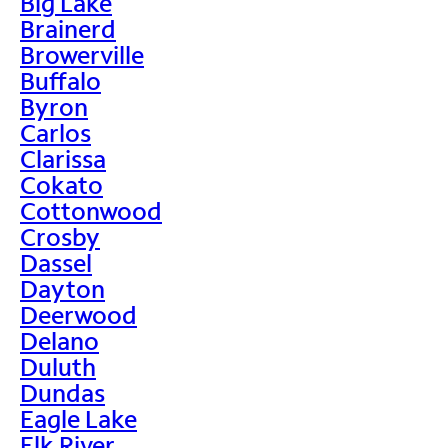
Big Lake
Brainerd
Browerville
Buffalo
Byron
Carlos
Clarissa
Cokato
Cottonwood
Crosby
Dassel
Dayton
Deerwood
Delano
Duluth
Dundas
Eagle Lake
Elk River