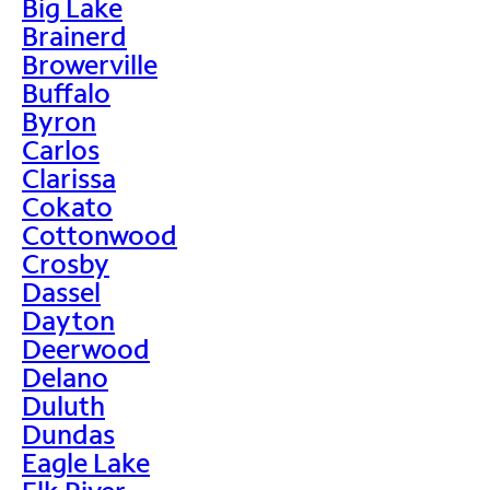
Big Lake
Brainerd
Browerville
Buffalo
Byron
Carlos
Clarissa
Cokato
Cottonwood
Crosby
Dassel
Dayton
Deerwood
Delano
Duluth
Dundas
Eagle Lake