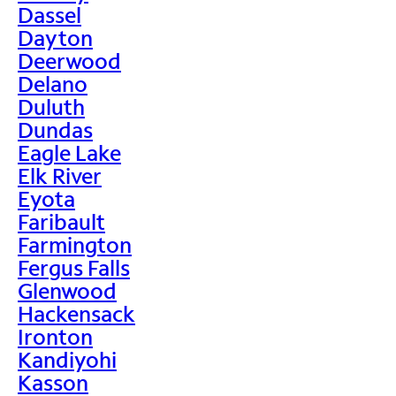
Dassel
Dayton
Deerwood
Delano
Duluth
Dundas
Eagle Lake
Elk River
Eyota
Faribault
Farmington
Fergus Falls
Glenwood
Hackensack
Ironton
Kandiyohi
Kasson