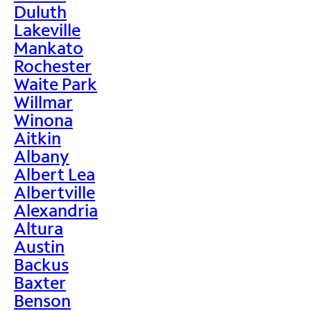
Duluth
Lakeville
Mankato
Rochester
Waite Park
Willmar
Winona
Aitkin
Albany
Albert Lea
Albertville
Alexandria
Altura
Austin
Backus
Baxter
Benson