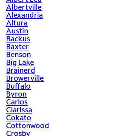
Albertville
Alexandria
Altura
Austin
Backus
Baxter
Benson
Big Lake
Brainerd
Browerville
Buffalo
Byron
Carlos
Clarissa
Cokato
Cottonwood
Crosby