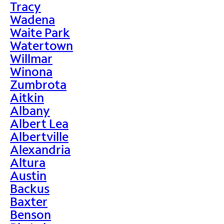
Tracy
Wadena
Waite Park
Watertown
Willmar
Winona
Zumbrota
Aitkin
Albany
Albert Lea
Albertville
Alexandria
Altura
Austin
Backus
Baxter
Benson