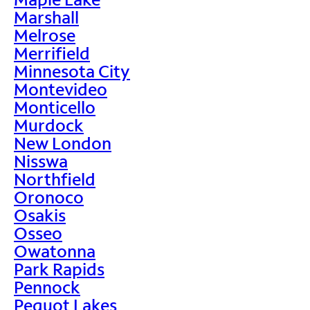
Marshall
Melrose
Merrifield
Minnesota City
Montevideo
Monticello
Murdock
New London
Nisswa
Northfield
Oronoco
Osakis
Osseo
Owatonna
Park Rapids
Pennock
Pequot Lakes