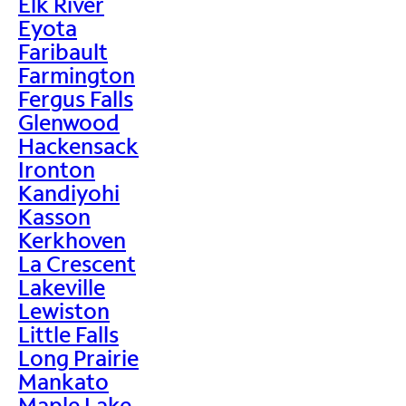
Elk River
Eyota
Faribault
Farmington
Fergus Falls
Glenwood
Hackensack
Ironton
Kandiyohi
Kasson
Kerkhoven
La Crescent
Lakeville
Lewiston
Little Falls
Long Prairie
Mankato
Maple Lake