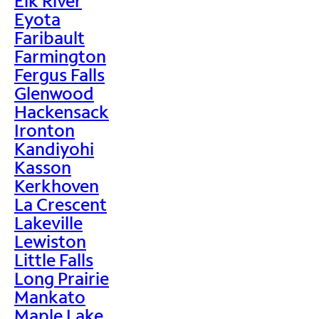
Elk River
Eyota
Faribault
Farmington
Fergus Falls
Glenwood
Hackensack
Ironton
Kandiyohi
Kasson
Kerkhoven
La Crescent
Lakeville
Lewiston
Little Falls
Long Prairie
Mankato
Maple Lake