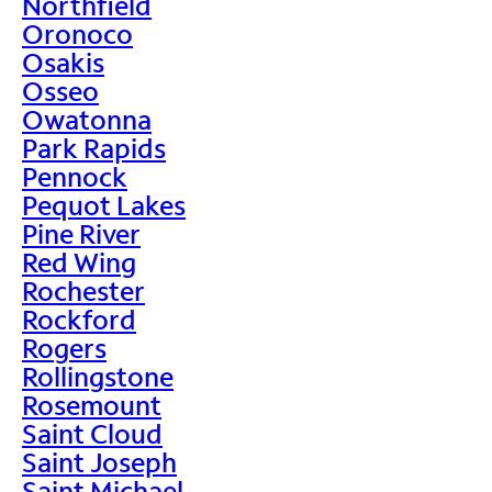
Northfield
Oronoco
Osakis
Osseo
Owatonna
Park Rapids
Pennock
Pequot Lakes
Pine River
Red Wing
Rochester
Rockford
Rogers
Rollingstone
Rosemount
Saint Cloud
Saint Joseph
Saint Michael