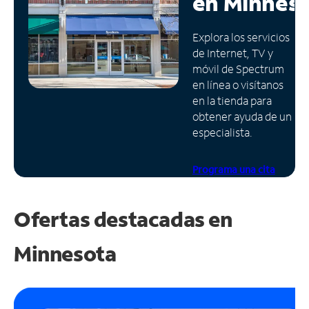
en
Minnes
Administrar
Explora los servicios
cuenta
de Internet, TV y
Encuentra
móvil de Spectrum
una
en línea o visítanos
tienda
en la tienda para
obtener ayuda de un
especialista.
Programa una cita
Ofertas destacadas en
Minnesota