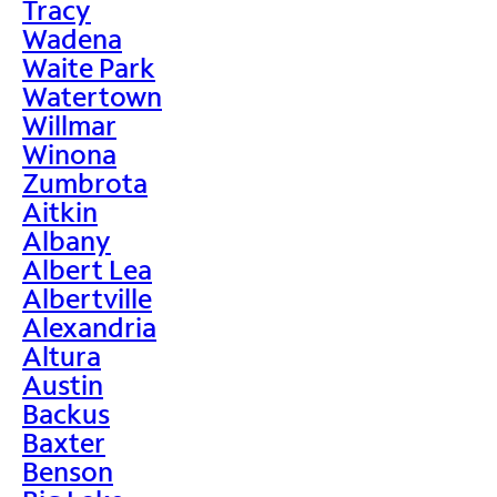
Tracy
Wadena
Waite Park
Watertown
Willmar
Winona
Zumbrota
Aitkin
Albany
Albert Lea
Albertville
Alexandria
Altura
Austin
Backus
Baxter
Benson