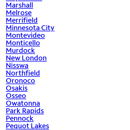
Marshall
Melrose
Merrifield
Minnesota City
Montevideo
Monticello
Murdock
New London
Nisswa
Northfield
Oronoco
Osakis
Osseo
Owatonna
Park Rapids
Pennock
Pequot Lakes