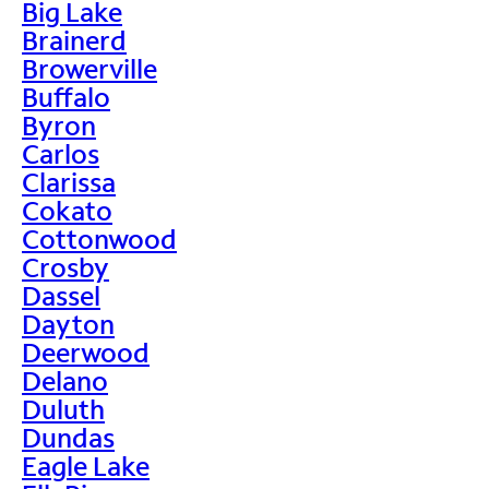
Big Lake
Brainerd
Browerville
Buffalo
Byron
Carlos
Clarissa
Cokato
Cottonwood
Crosby
Dassel
Dayton
Deerwood
Delano
Duluth
Dundas
Eagle Lake