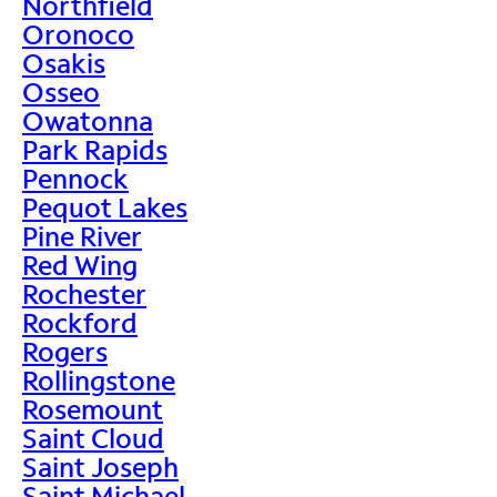
Northfield
Oronoco
Osakis
Osseo
Owatonna
Park Rapids
Pennock
Pequot Lakes
Pine River
Red Wing
Rochester
Rockford
Rogers
Rollingstone
Rosemount
Saint Cloud
Saint Joseph
Saint Michael