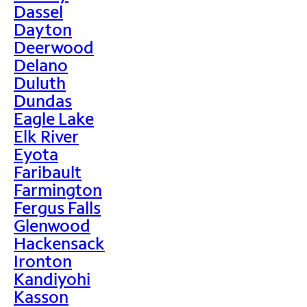
Dassel
Dayton
Deerwood
Delano
Duluth
Dundas
Eagle Lake
Elk River
Eyota
Faribault
Farmington
Fergus Falls
Glenwood
Hackensack
Ironton
Kandiyohi
Kasson