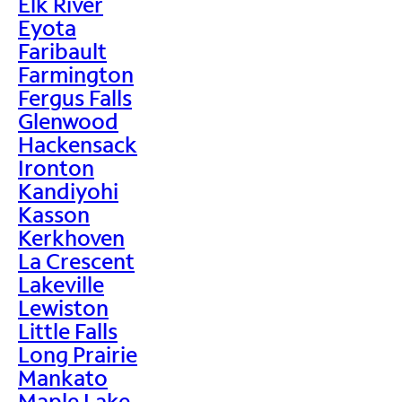
Elk River
Eyota
Faribault
Farmington
Fergus Falls
Glenwood
Hackensack
Ironton
Kandiyohi
Kasson
Kerkhoven
La Crescent
Lakeville
Lewiston
Little Falls
Long Prairie
Mankato
Maple Lake