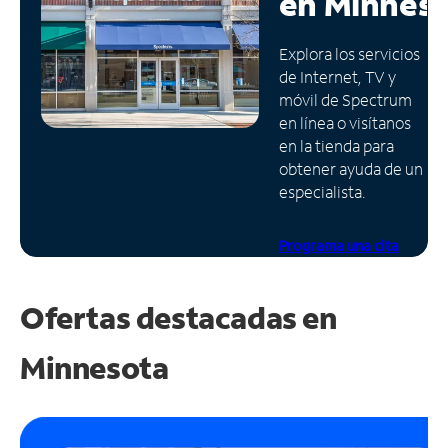
en
Minnes
Administrar
Explora los servicios
cuenta
de Internet, TV y
Encuentra
móvil de Spectrum
una
en línea o visítanos
tienda
en la tienda para
obtener ayuda de un
especialista.
Programa una cita
Ofertas destacadas en
Minnesota