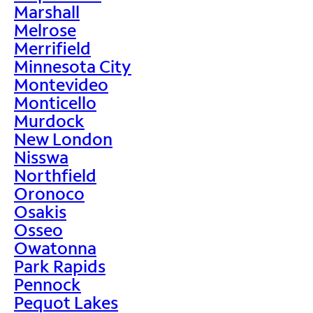
Marshall
Melrose
Merrifield
Minnesota City
Montevideo
Monticello
Murdock
New London
Nisswa
Northfield
Oronoco
Osakis
Osseo
Owatonna
Park Rapids
Pennock
Pequot Lakes