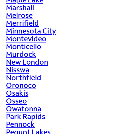
Marshall
Melrose
Merrifield
Minnesota City
Montevideo
Monticello
Murdock
New London
Nisswa
Northfield
Oronoco
Osakis
Osseo
Owatonna
Park Rapids
Pennock
Pequot Lakes