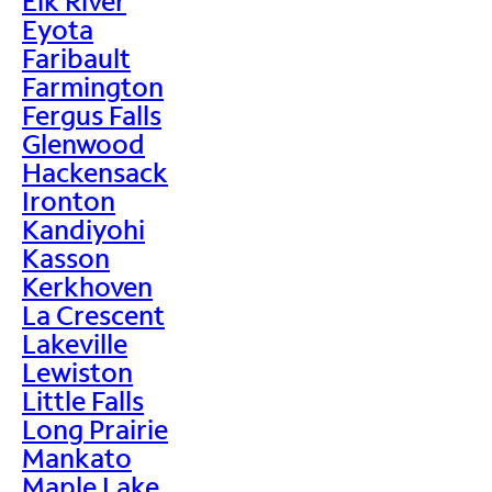
Elk River
Eyota
Faribault
Farmington
Fergus Falls
Glenwood
Hackensack
Ironton
Kandiyohi
Kasson
Kerkhoven
La Crescent
Lakeville
Lewiston
Little Falls
Long Prairie
Mankato
Maple Lake