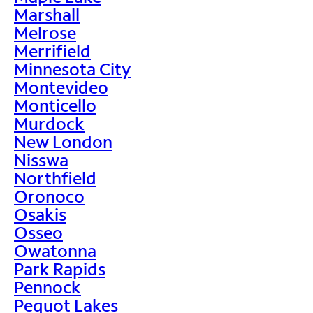
Marshall
Melrose
Merrifield
Minnesota City
Montevideo
Monticello
Murdock
New London
Nisswa
Northfield
Oronoco
Osakis
Osseo
Owatonna
Park Rapids
Pennock
Pequot Lakes