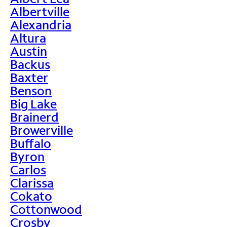
Albertville
Alexandria
Altura
Austin
Backus
Baxter
Benson
Big Lake
Brainerd
Browerville
Buffalo
Byron
Carlos
Clarissa
Cokato
Cottonwood
Crosby