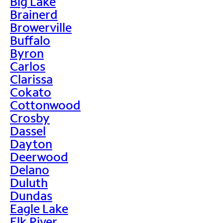
Big Lake
Brainerd
Browerville
Buffalo
Byron
Carlos
Clarissa
Cokato
Cottonwood
Crosby
Dassel
Dayton
Deerwood
Delano
Duluth
Dundas
Eagle Lake
Elk River