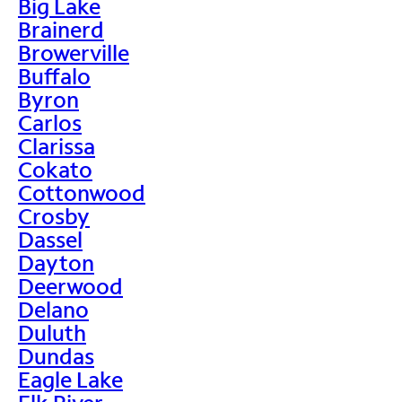
Big Lake
Brainerd
Browerville
Buffalo
Byron
Carlos
Clarissa
Cokato
Cottonwood
Crosby
Dassel
Dayton
Deerwood
Delano
Duluth
Dundas
Eagle Lake