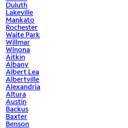
Duluth
Lakeville
Mankato
Rochester
Waite Park
Willmar
Winona
Aitkin
Albany
Albert Lea
Albertville
Alexandria
Altura
Austin
Backus
Baxter
Benson