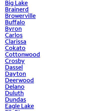
Big Lake
Brainerd
Browerville
Buffalo
Byron
Carlos
Clarissa
Cokato
Cottonwood
Crosby
Dassel
Dayton
Deerwood
Delano
Duluth
Dundas
Eagle Lake