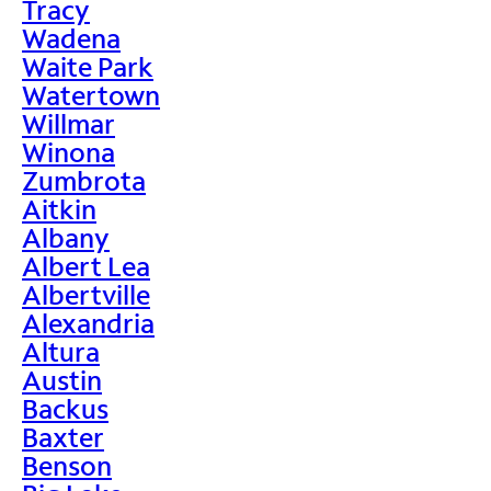
Tracy
Wadena
Waite Park
Watertown
Willmar
Winona
Zumbrota
Aitkin
Albany
Albert Lea
Albertville
Alexandria
Altura
Austin
Backus
Baxter
Benson