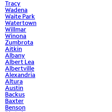
Tracy
Wadena
Waite Park
Watertown
Willmar
Winona
Zumbrota
Aitkin
Albany
Albert Lea
Albertville
Alexandria
Altura
Austin
Backus
Baxter
Benson