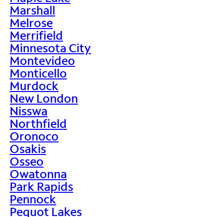
Marshall
Melrose
Merrifield
Minnesota City
Montevideo
Monticello
Murdock
New London
Nisswa
Northfield
Oronoco
Osakis
Osseo
Owatonna
Park Rapids
Pennock
Pequot Lakes