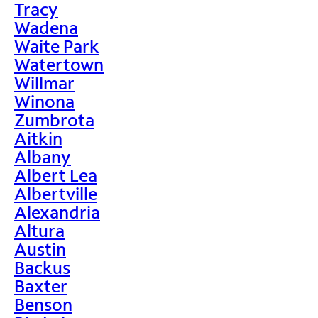
Tracy
Wadena
Waite Park
Watertown
Willmar
Winona
Zumbrota
Aitkin
Albany
Albert Lea
Albertville
Alexandria
Altura
Austin
Backus
Baxter
Benson