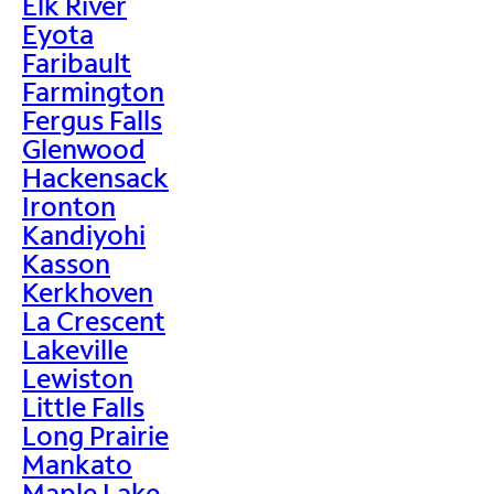
Elk River
Eyota
Faribault
Farmington
Fergus Falls
Glenwood
Hackensack
Ironton
Kandiyohi
Kasson
Kerkhoven
La Crescent
Lakeville
Lewiston
Little Falls
Long Prairie
Mankato
Maple Lake