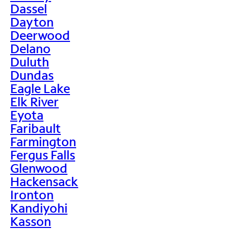
Dassel
Dayton
Deerwood
Delano
Duluth
Dundas
Eagle Lake
Elk River
Eyota
Faribault
Farmington
Fergus Falls
Glenwood
Hackensack
Ironton
Kandiyohi
Kasson