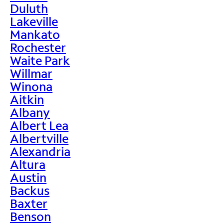
Duluth
Lakeville
Mankato
Rochester
Waite Park
Willmar
Winona
Aitkin
Albany
Albert Lea
Albertville
Alexandria
Altura
Austin
Backus
Baxter
Benson