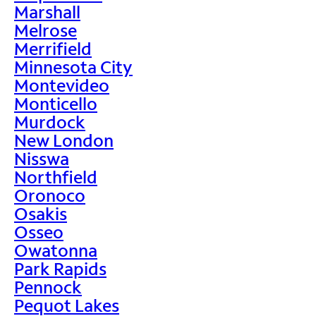
Marshall
Melrose
Merrifield
Minnesota City
Montevideo
Monticello
Murdock
New London
Nisswa
Northfield
Oronoco
Osakis
Osseo
Owatonna
Park Rapids
Pennock
Pequot Lakes