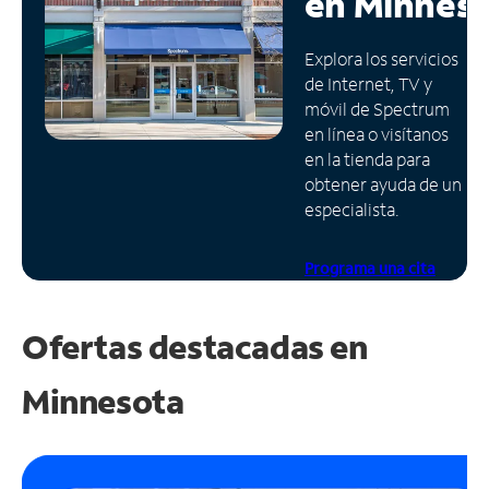
en
Minnes
Administrar
Explora los servicios
cuenta
de Internet, TV y
Encuentra
móvil de Spectrum
una
en línea o visítanos
tienda
en la tienda para
obtener ayuda de un
especialista.
Programa una cita
Ofertas destacadas en
Minnesota