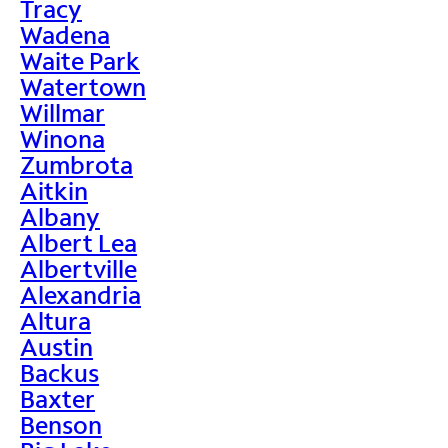
Tracy
Wadena
Waite Park
Watertown
Willmar
Winona
Zumbrota
Aitkin
Albany
Albert Lea
Albertville
Alexandria
Altura
Austin
Backus
Baxter
Benson