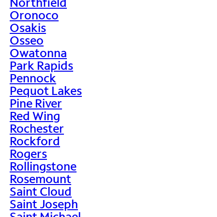
Northfield
Oronoco
Osakis
Osseo
Owatonna
Park Rapids
Pennock
Pequot Lakes
Pine River
Red Wing
Rochester
Rockford
Rogers
Rollingstone
Rosemount
Saint Cloud
Saint Joseph
Saint Michael