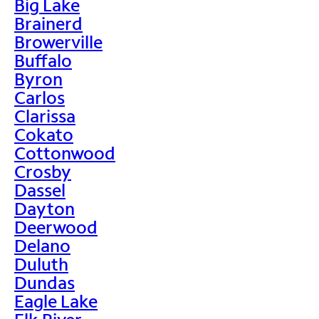
Big Lake
Brainerd
Browerville
Buffalo
Byron
Carlos
Clarissa
Cokato
Cottonwood
Crosby
Dassel
Dayton
Deerwood
Delano
Duluth
Dundas
Eagle Lake