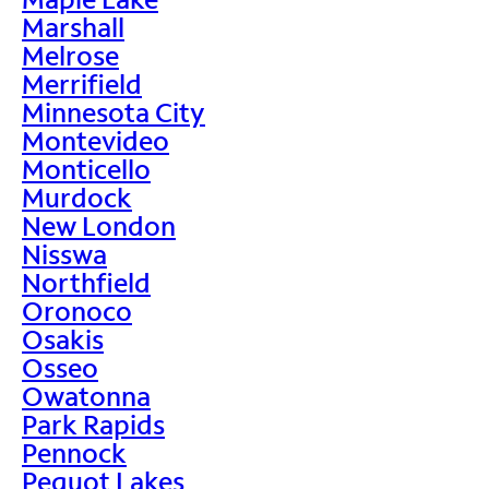
Marshall
Melrose
Merrifield
Minnesota City
Montevideo
Monticello
Murdock
New London
Nisswa
Northfield
Oronoco
Osakis
Osseo
Owatonna
Park Rapids
Pennock
Pequot Lakes