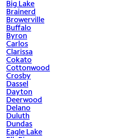
Big Lake
Brainerd
Browerville
Buffalo
Byron
Carlos
Clarissa
Cokato
Cottonwood
Crosby
Dassel
Dayton
Deerwood
Delano
Duluth
Dundas
Eagle Lake