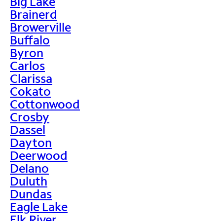
Big Lake
Brainerd
Browerville
Buffalo
Byron
Carlos
Clarissa
Cokato
Cottonwood
Crosby
Dassel
Dayton
Deerwood
Delano
Duluth
Dundas
Eagle Lake
Elk River