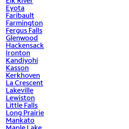
Elk River
Eyota
Faribault
Farmington
Fergus Falls
Glenwood
Hackensack
Ironton
Kandiyohi
Kasson
Kerkhoven
La Crescent
Lakeville
Lewiston
Little Falls
Long Prairie
Mankato
Maple Lake