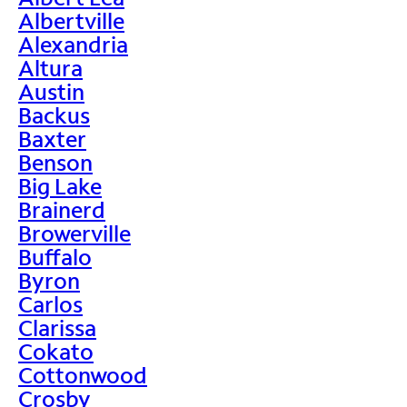
Albertville
Alexandria
Altura
Austin
Backus
Baxter
Benson
Big Lake
Brainerd
Browerville
Buffalo
Byron
Carlos
Clarissa
Cokato
Cottonwood
Crosby