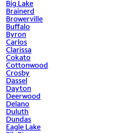
Big Lake
Brainerd
Browerville
Buffalo
Byron
Carlos
Clarissa
Cokato
Cottonwood
Crosby
Dassel
Dayton
Deerwood
Delano
Duluth
Dundas
Eagle Lake