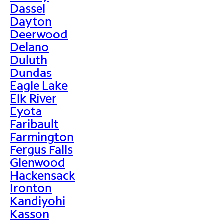
Dassel
Dayton
Deerwood
Delano
Duluth
Dundas
Eagle Lake
Elk River
Eyota
Faribault
Farmington
Fergus Falls
Glenwood
Hackensack
Ironton
Kandiyohi
Kasson