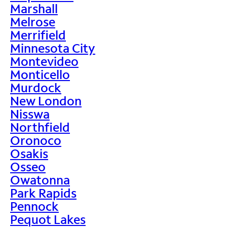
Marshall
Melrose
Merrifield
Minnesota City
Montevideo
Monticello
Murdock
New London
Nisswa
Northfield
Oronoco
Osakis
Osseo
Owatonna
Park Rapids
Pennock
Pequot Lakes