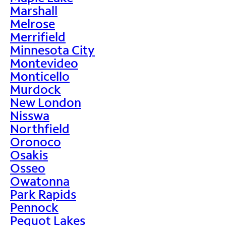
Marshall
Melrose
Merrifield
Minnesota City
Montevideo
Monticello
Murdock
New London
Nisswa
Northfield
Oronoco
Osakis
Osseo
Owatonna
Park Rapids
Pennock
Pequot Lakes