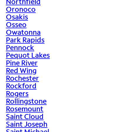
Northfield
Oronoco
Osakis
Osseo
Owatonna
Park Rapids
Pennock
Pequot Lakes
Pine River
Red Wing
Rochester
Rockford
Rogers
Rollingstone
Rosemount
Saint Cloud
Saint Joseph
Saint Michael