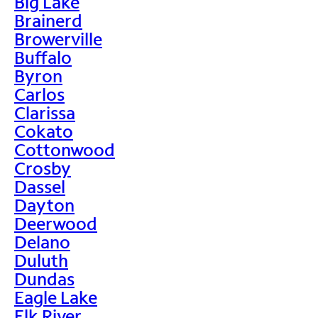
Big Lake
Brainerd
Browerville
Buffalo
Byron
Carlos
Clarissa
Cokato
Cottonwood
Crosby
Dassel
Dayton
Deerwood
Delano
Duluth
Dundas
Eagle Lake
Elk River