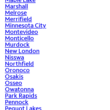
Marshall
Melrose
Merrifield
Minnesota City
Montevideo
Monticello
Murdock
New London
Nisswa
Northfield
Oronoco
Osakis
Osseo
Owatonna
Park Rapids
Pennock
Pequot Lakes