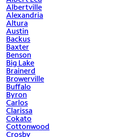
Albertville
Alexandria
Altura
Austin
Backus
Baxter
Benson
Big Lake
Brainerd
Browerville
Buffalo
Byron
Carlos
Clarissa
Cokato
Cottonwood
Crosby