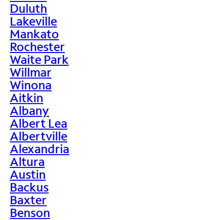
Duluth
Lakeville
Mankato
Rochester
Waite Park
Willmar
Winona
Aitkin
Albany
Albert Lea
Albertville
Alexandria
Altura
Austin
Backus
Baxter
Benson