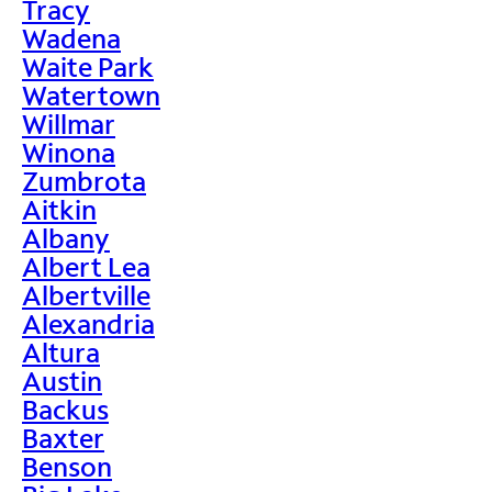
Tracy
Wadena
Waite Park
Watertown
Willmar
Winona
Zumbrota
Aitkin
Albany
Albert Lea
Albertville
Alexandria
Altura
Austin
Backus
Baxter
Benson