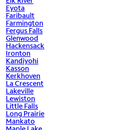
Elk River
Eyota
Faribault
Farmington
Fergus Falls
Glenwood
Hackensack
Ironton
Kandiyohi
Kasson
Kerkhoven
La Crescent
Lakeville
Lewiston
Little Falls
Long Prairie
Mankato
Maple Lake