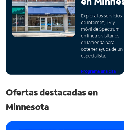
en
Minnes
Administrar
Explora los servicios
cuenta
de Internet, TV y
Encuentra
móvil de Spectrum
una
en línea o visítanos
tienda
en la tienda para
obtener ayuda de un
especialista.
Programa una cita
Ofertas destacadas en
Minnesota