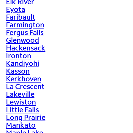
Elk River
Eyota
Faribault
Farmington
Fergus Falls
Glenwood
Hackensack
Ironton
Kandiyohi
Kasson
Kerkhoven
La Crescent
Lakeville
Lewiston
Little Falls
Long Prairie
Mankato
Maple Lake