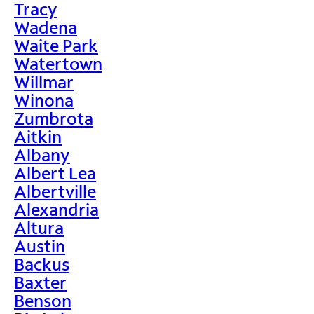
Tracy
Wadena
Waite Park
Watertown
Willmar
Winona
Zumbrota
Aitkin
Albany
Albert Lea
Albertville
Alexandria
Altura
Austin
Backus
Baxter
Benson