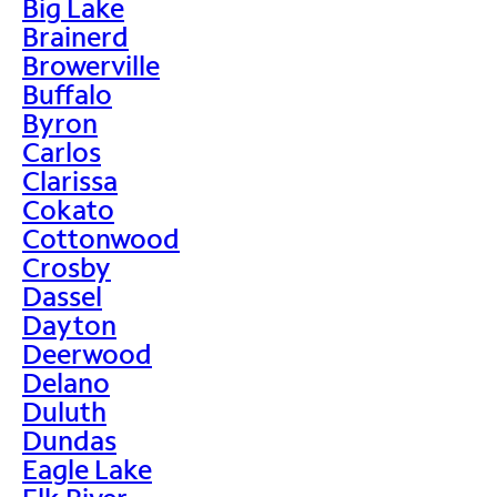
Big Lake
Brainerd
Browerville
Buffalo
Byron
Carlos
Clarissa
Cokato
Cottonwood
Crosby
Dassel
Dayton
Deerwood
Delano
Duluth
Dundas
Eagle Lake