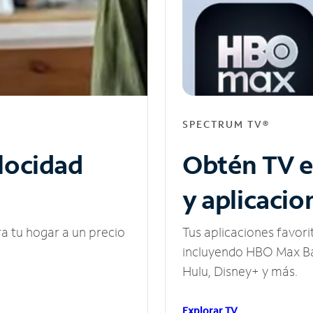
SPECTRUM TV®
elocidad
Obtén TV e
y aplicacio
ra tu hogar a un precio
Tus aplicaciones favori
incluyendo HBO Max Ba
Hulu, Disney+ y más.
Explorar TV