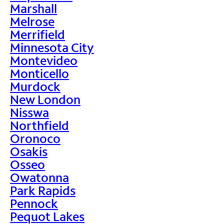
Marshall
Melrose
Merrifield
Minnesota City
Montevideo
Monticello
Murdock
New London
Nisswa
Northfield
Oronoco
Osakis
Osseo
Owatonna
Park Rapids
Pennock
Pequot Lakes