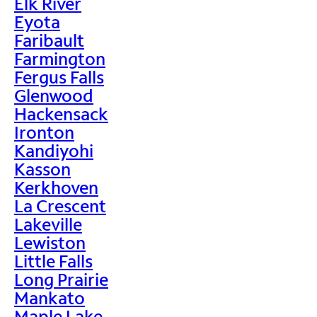
Elk River
Eyota
Faribault
Farmington
Fergus Falls
Glenwood
Hackensack
Ironton
Kandiyohi
Kasson
Kerkhoven
La Crescent
Lakeville
Lewiston
Little Falls
Long Prairie
Mankato
Maple Lake