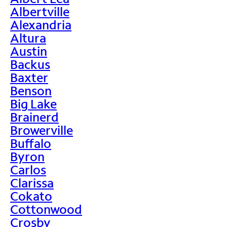
Albertville
Alexandria
Altura
Austin
Backus
Baxter
Benson
Big Lake
Brainerd
Browerville
Buffalo
Byron
Carlos
Clarissa
Cokato
Cottonwood
Crosby