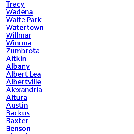
Tracy
Wadena
Waite Park
Watertown
Willmar
Winona
Zumbrota
Aitkin
Albany
Albert Lea
Albertville
Alexandria
Altura
Austin
Backus
Baxter
Benson