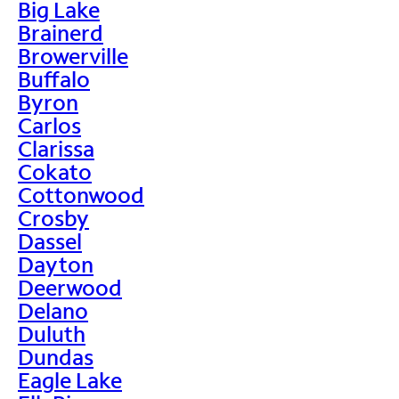
Big Lake
Brainerd
Browerville
Buffalo
Byron
Carlos
Clarissa
Cokato
Cottonwood
Crosby
Dassel
Dayton
Deerwood
Delano
Duluth
Dundas
Eagle Lake