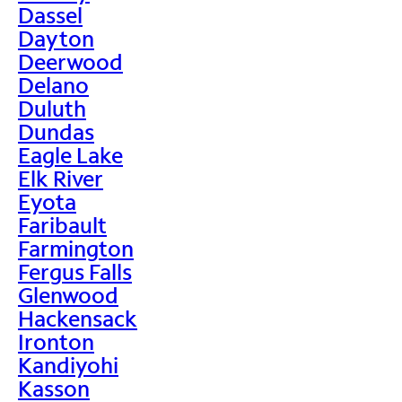
Dassel
Dayton
Deerwood
Delano
Duluth
Dundas
Eagle Lake
Elk River
Eyota
Faribault
Farmington
Fergus Falls
Glenwood
Hackensack
Ironton
Kandiyohi
Kasson