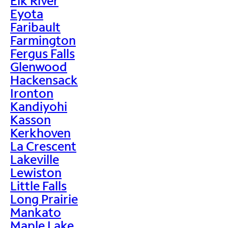
Elk River
Eyota
Faribault
Farmington
Fergus Falls
Glenwood
Hackensack
Ironton
Kandiyohi
Kasson
Kerkhoven
La Crescent
Lakeville
Lewiston
Little Falls
Long Prairie
Mankato
Maple Lake