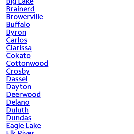
Big Lake
Brainerd
Browerville
Buffalo
Byron
Carlos
Clarissa
Cokato
Cottonwood
Crosby
Dassel
Dayton
Deerwood
Delano
Duluth
Dundas
Eagle Lake
Elk River