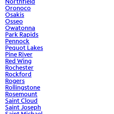
Northfield
Oronoco
Osakis
Osseo
Owatonna
Park Rapids
Pennock
Pequot Lakes
Pine River
Red Wing
Rochester
Rockford
Rogers
Rollingstone
Rosemount
Saint Cloud
Saint Joseph
Saint Michael