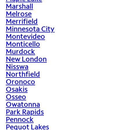
Marshall
Melrose
Merrifield
Minnesota City
Montevideo
Monticello
Murdock
New London
Nisswa
Northfield
Oronoco
Osakis
Osseo
Owatonna
Park Rapids
Pennock
Pequot Lakes