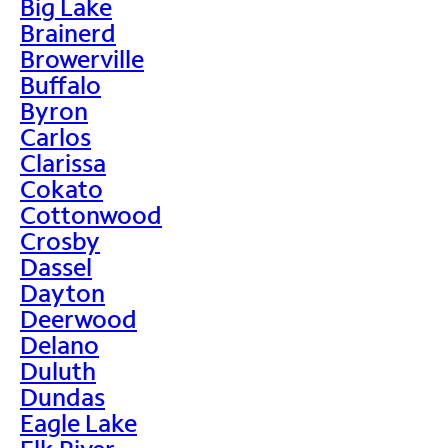
Big Lake
Brainerd
Browerville
Buffalo
Byron
Carlos
Clarissa
Cokato
Cottonwood
Crosby
Dassel
Dayton
Deerwood
Delano
Duluth
Dundas
Eagle Lake