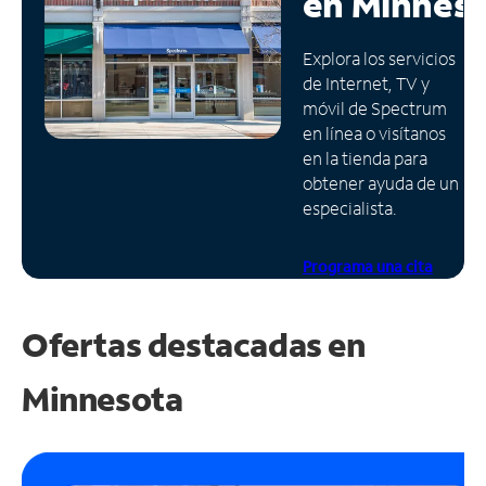
en
Minnes
Administrar
Explora los servicios
cuenta
de Internet, TV y
Encuentra
móvil de Spectrum
una
en línea o visítanos
tienda
en la tienda para
obtener ayuda de un
especialista.
Programa una cita
Ofertas destacadas en
Minnesota