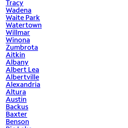
Tracy
Wadena
Waite Park
Watertown
Willmar
Winona
Zumbrota
Aitkin
Albany
Albert Lea
Albertville
Alexandria
Altura
Austin
Backus
Baxter
Benson