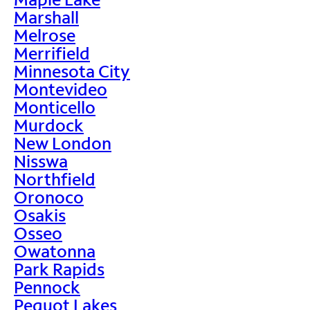
Marshall
Melrose
Merrifield
Minnesota City
Montevideo
Monticello
Murdock
New London
Nisswa
Northfield
Oronoco
Osakis
Osseo
Owatonna
Park Rapids
Pennock
Pequot Lakes