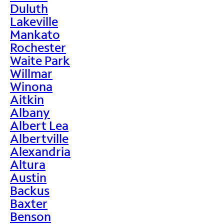
Duluth
Lakeville
Mankato
Rochester
Waite Park
Willmar
Winona
Aitkin
Albany
Albert Lea
Albertville
Alexandria
Altura
Austin
Backus
Baxter
Benson