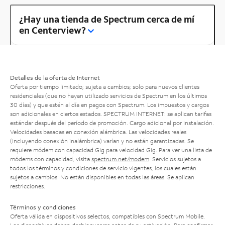
¿Hay una tienda de Spectrum cerca de mí
en Centerview?
Detalles de la oferta de Internet
Oferta por tiempo limitado; sujeta a cambios; solo para nuevos clientes
residenciales (que no hayan utilizado servicios de Spectrum en los últimos
30 días) y que estén al día en pagos con Spectrum. Los impuestos y cargos
son adicionales en ciertos estados. SPECTRUM INTERNET: se aplican tarifas
estándar después del período de promoción. Cargo adicional por instalación.
Velocidades basadas en conexión alámbrica. Las velocidades reales
(incluyendo conexión inalámbrica) varían y no están garantizadas. Se
requiere módem con capacidad Gig para velocidad Gig. Para ver una lista de
módems con capacidad, visita
spectrum.net/modem
. Servicios sujetos a
todos los términos y condiciones de servicio vigentes, los cuales están
sujetos a cambios. No están disponibles en todas las áreas. Se aplican
restricciones.
Términos y condiciones
Oferta válida en dispositivos selectos, compatibles con Spectrum Mobile.