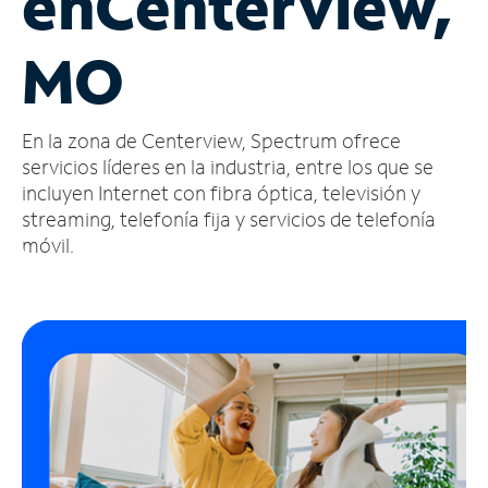
en
Centerview,
Administrar
MO
cuenta
Encuentra
una
En la zona de Centerview, Spectrum ofrece
tienda
servicios líderes en la industria, entre los que se
incluyen Internet con fibra óptica, televisión y
streaming, telefonía fija y servicios de telefonía
móvil.