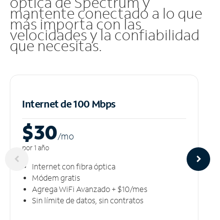
óptica de Spectrum y
mantente conectado a lo que
más importa con las
velocidades y la confiabilidad
que necesitas.
Internet de 100 Mbps
$30
/m
o
por 1 año
Internet con fibra óptica
Módem gratis
Agrega WiFi Avanzado + $10/mes
Sin límite de datos, sin contratos