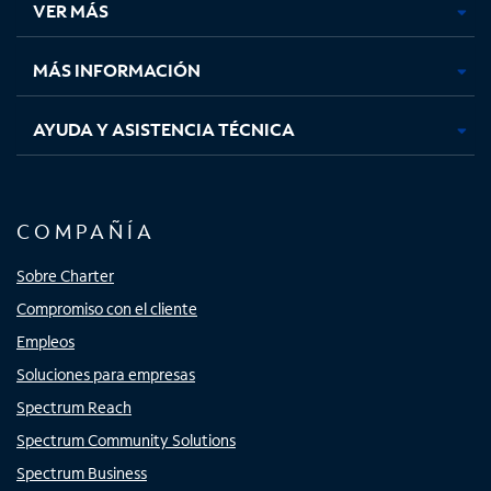
VER MÁS
pestaña
pestaña
pestaña
pestaña
nueva
nueva
nueva
nueva
MÁS INFORMACIÓN
AYUDA Y ASISTENCIA TÉCNICA
COMPAÑÍA
Sobre Charter
Compromiso con el cliente
Empleos
Soluciones para empresas
Spectrum Reach
Spectrum Community Solutions
Spectrum Business