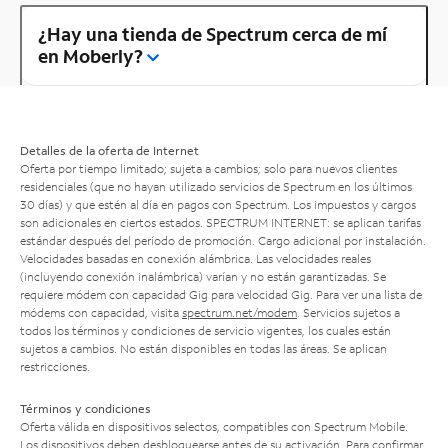
¿Hay una tienda de Spectrum cerca de mí
en Moberly?
Detalles de la oferta de Internet
Oferta por tiempo limitado; sujeta a cambios; solo para nuevos clientes
residenciales (que no hayan utilizado servicios de Spectrum en los últimos
30 días) y que estén al día en pagos con Spectrum. Los impuestos y cargos
son adicionales en ciertos estados. SPECTRUM INTERNET: se aplican tarifas
estándar después del período de promoción. Cargo adicional por instalación.
Velocidades basadas en conexión alámbrica. Las velocidades reales
(incluyendo conexión inalámbrica) varían y no están garantizadas. Se
requiere módem con capacidad Gig para velocidad Gig. Para ver una lista de
módems con capacidad, visita
spectrum.net/modem
. Servicios sujetos a
todos los términos y condiciones de servicio vigentes, los cuales están
sujetos a cambios. No están disponibles en todas las áreas. Se aplican
restricciones.
Términos y condiciones
Oferta válida en dispositivos selectos, compatibles con Spectrum Mobile.
Los dispositivos deben desbloquearse antes de su activación. Para confirmar