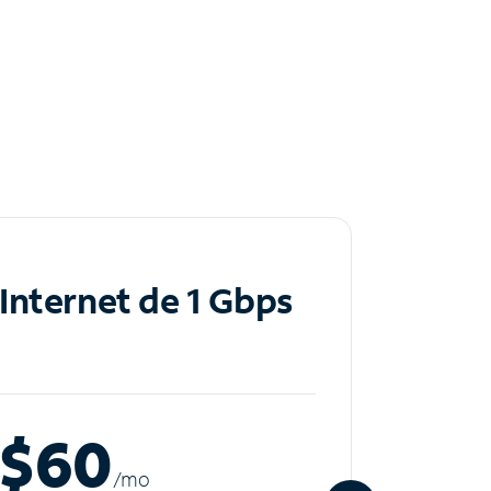
Internet de 1 Gbps
Inte
$60
$8
/m
o