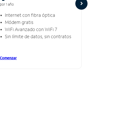
por 1 año
por 1 año
Internet con fibra óptica
Intern
Módem gratis
Módem
WiFi Avanzado con WiFi 7
Invinc
Sin límite de datos, sin contratos
Sin lí
Comenzar
Comenzar