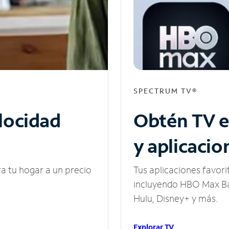
SPECTRUM TV®
elocidad
Obtén TV e
y aplicacio
ra tu hogar a un precio
Tus aplicaciones favori
incluyendo HBO Max Ba
Hulu, Disney+ y más.
Explorar TV