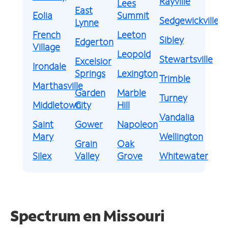
Rayville
Lees
East
Eolia
Summit
Sedgewickville
Lynne
French
Leeton
Sibley
Edgerton
Village
Leopold
Stewartsville
Excelsior
Irondale
Springs
Lexington
Trimble
Marthasville
Garden
Marble
Turney
Middletown
City
Hill
Vandalia
Saint
Gower
Napoleon
Mary
Wellington
Grain
Oak
Silex
Valley
Grove
Whitewater
Spectrum en
Missouri