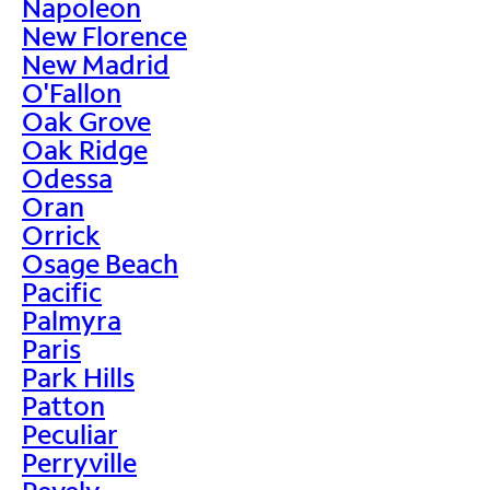
Napoleon
New Florence
New Madrid
O'Fallon
Oak Grove
Oak Ridge
Odessa
Oran
Orrick
Osage Beach
Pacific
Palmyra
Paris
Park Hills
Patton
Peculiar
Perryville