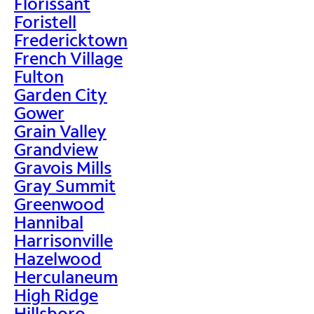
Florissant
Foristell
Fredericktown
French Village
Fulton
Garden City
Gower
Grain Valley
Grandview
Gravois Mills
Gray Summit
Greenwood
Hannibal
Harrisonville
Hazelwood
Herculaneum
High Ridge
Hillsboro