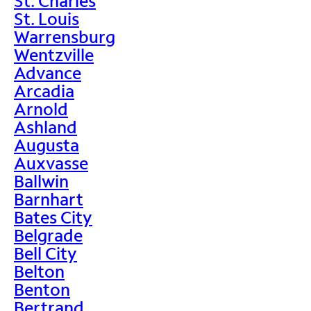
St. Charles
St. Louis
Warrensburg
Wentzville
Advance
Arcadia
Arnold
Ashland
Augusta
Auxvasse
Ballwin
Barnhart
Bates City
Belgrade
Bell City
Belton
Benton
Bertrand