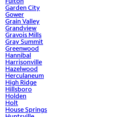
Fulton
Garden City
Gower
Grain Valley
Grandview
Gravois Mills
Gray Summit
Greenwood
Hannibal
Harrisonville
Hazelwood
Herculaneum
High Ridge
Hillsboro
Holden
Holt
House Springs
Huntsville