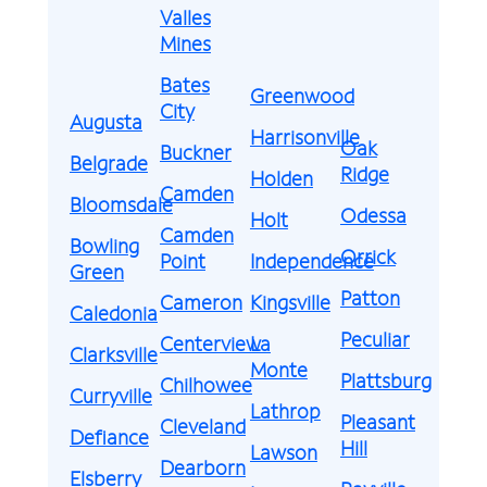
Valles
Mines
Bates
Greenwood
City
Augusta
Harrisonville
Oak
Buckner
Belgrade
Ridge
Holden
Camden
Bloomsdale
Odessa
Holt
Camden
Bowling
Orrick
Point
Independence
Green
Patton
Cameron
Kingsville
Caledonia
Peculiar
Centerview
La
Clarksville
Monte
Plattsburg
Chilhowee
Curryville
Lathrop
Pleasant
Cleveland
Defiance
Hill
Lawson
Dearborn
Elsberry