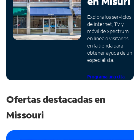
en
Misuri
Administrar
Explora los servicios
cuenta
de Internet, TV y
Encuentra
móvil de Spectrum
una
en línea o visítanos
tienda
en la tienda para
obtener ayuda de un
especialista.
Programa una cita
Ofertas destacadas en
Missouri