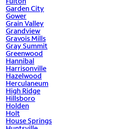
Fulton
Garden City
Gower
Grain Valley
Grandview
Gravois Mills
Gray Summit
Greenwood
Hannibal
Harrisonville
Hazelwood
Herculaneum
High Ridge
Hillsboro
Holden
Holt
House Springs
Huntsville