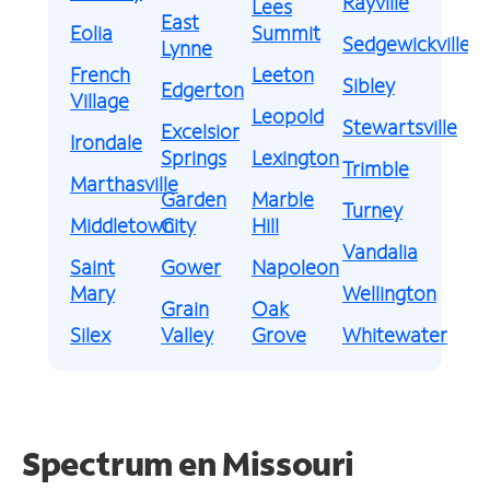
Rayville
Lees
East
Eolia
Summit
Sedgewickville
Lynne
French
Leeton
Sibley
Edgerton
Village
Leopold
Stewartsville
Excelsior
Irondale
Springs
Lexington
Trimble
Marthasville
Garden
Marble
Turney
Middletown
City
Hill
Vandalia
Saint
Gower
Napoleon
Mary
Wellington
Grain
Oak
Silex
Valley
Grove
Whitewater
Spectrum en
Missouri