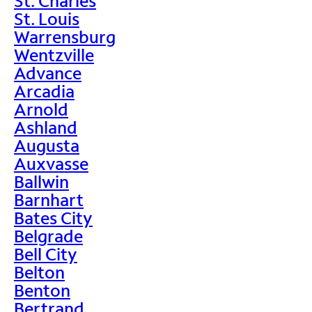
St. Charles
St. Louis
Warrensburg
Wentzville
Advance
Arcadia
Arnold
Ashland
Augusta
Auxvasse
Ballwin
Barnhart
Bates City
Belgrade
Bell City
Belton
Benton
Bertrand