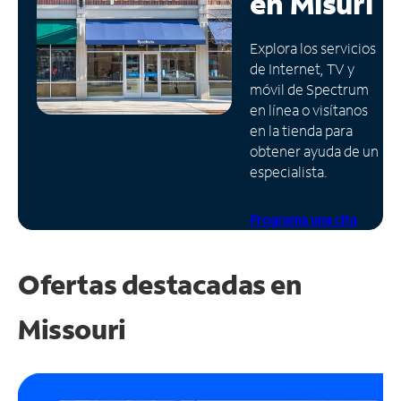
en
Misuri
Administrar
Explora los servicios
cuenta
de Internet, TV y
Encuentra
móvil de Spectrum
una
en línea o visítanos
tienda
en la tienda para
obtener ayuda de un
especialista.
Programa una cita
Ofertas destacadas en
Missouri