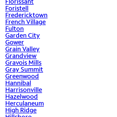
Florissant
Foristell
Fredericktown
French Village
Fulton
Garden City
Gower
Grain Valley
Grandview
Gravois Mills
Gray Summit
Greenwood
Hannibal
Harrisonville
Hazelwood
Herculaneum
High Ridge
Hillsboro