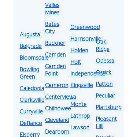
Valles
Mines
Bates
Greenwood
City
Augusta
Harrisonville
Oak
Buckner
Belgrade
Ridge
Holden
Camden
Bloomsdale
Odessa
Holt
Camden
Bowling
Orrick
Point
Independence
Green
Patton
Cameron
Kingsville
Caledonia
Peculiar
Centerview
La
Clarksville
Monte
Plattsburg
Chilhowee
Curryville
Lathrop
Pleasant
Cleveland
Defiance
Hill
Lawson
Dearborn
Elsberry