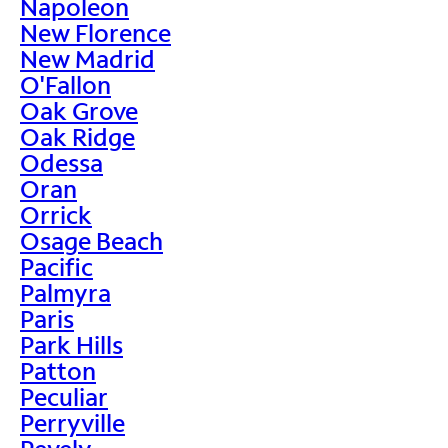
Napoleon
New Florence
New Madrid
O'Fallon
Oak Grove
Oak Ridge
Odessa
Oran
Orrick
Osage Beach
Pacific
Palmyra
Paris
Park Hills
Patton
Peculiar
Perryville