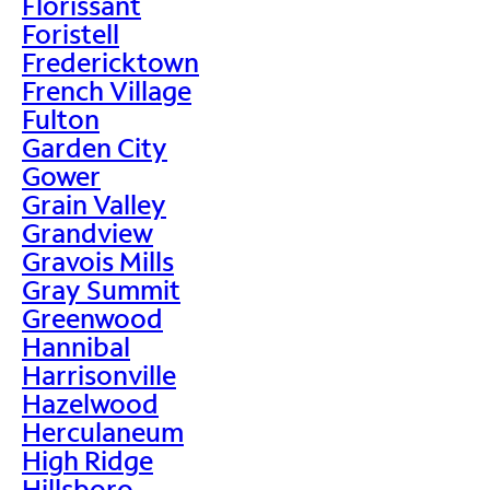
Florissant
Foristell
Fredericktown
French Village
Fulton
Garden City
Gower
Grain Valley
Grandview
Gravois Mills
Gray Summit
Greenwood
Hannibal
Harrisonville
Hazelwood
Herculaneum
High Ridge
Hillsboro