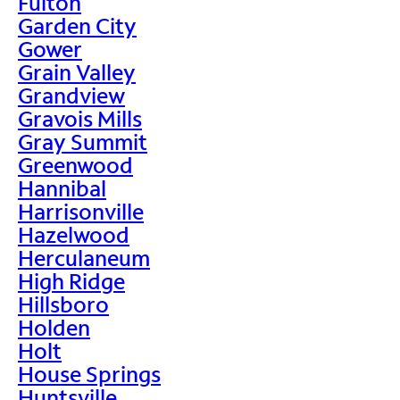
Fulton
Garden City
Gower
Grain Valley
Grandview
Gravois Mills
Gray Summit
Greenwood
Hannibal
Harrisonville
Hazelwood
Herculaneum
High Ridge
Hillsboro
Holden
Holt
House Springs
Huntsville