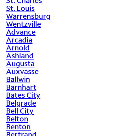
St. Charles
St. Louis
Warrensburg
Wentzville
Advance
Arcadia
Arnold
Ashland
Augusta
Auxvasse
Ballwin
Barnhart
Bates City
Belgrade
Bell City
Belton
Benton
Bertrand