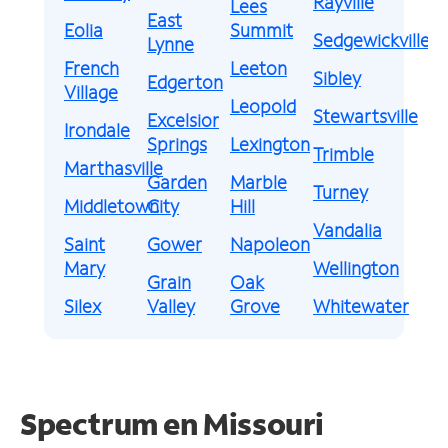
Rayville
Lees
East
Eolia
Summit
Sedgewickville
Lynne
French
Leeton
Sibley
Edgerton
Village
Leopold
Stewartsville
Excelsior
Irondale
Springs
Lexington
Trimble
Marthasville
Garden
Marble
Turney
Middletown
City
Hill
Vandalia
Saint
Gower
Napoleon
Mary
Wellington
Grain
Oak
Silex
Valley
Grove
Whitewater
Spectrum en
Missouri