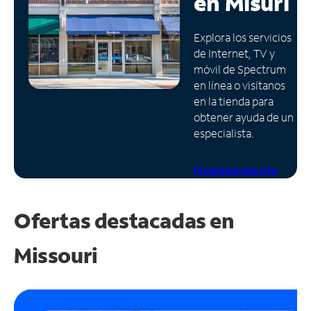
en
Misuri
Administrar
Explora los servicios
cuenta
de Internet, TV y
Encuentra
móvil de Spectrum
una
en línea o visítanos
tienda
en la tienda para
obtener ayuda de un
especialista.
Programa una cita
Ofertas destacadas en
Missouri