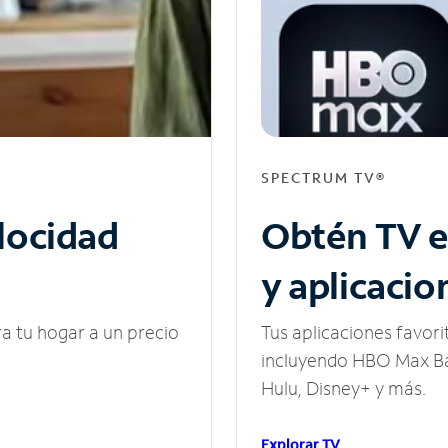
SPECTRUM TV®
elocidad
Obtén TV e
y aplicacio
ra tu hogar a un precio
Tus aplicaciones favori
incluyendo HBO Max Ba
Hulu, Disney+ y más.
Explorar TV