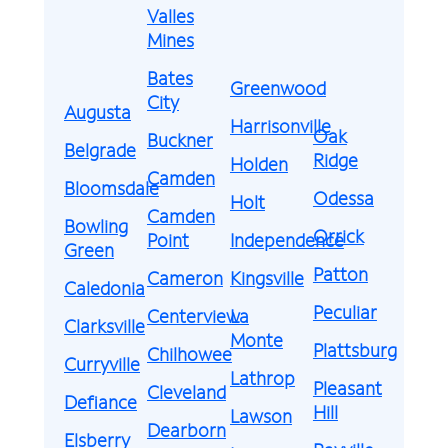
Valles
Mines
Bates
Greenwood
City
Augusta
Harrisonville
Oak
Buckner
Belgrade
Ridge
Holden
Camden
Bloomsdale
Odessa
Holt
Camden
Bowling
Orrick
Point
Independence
Green
Patton
Cameron
Kingsville
Caledonia
Peculiar
Centerview
La
Clarksville
Monte
Plattsburg
Chilhowee
Curryville
Lathrop
Pleasant
Cleveland
Defiance
Hill
Lawson
Dearborn
Elsberry