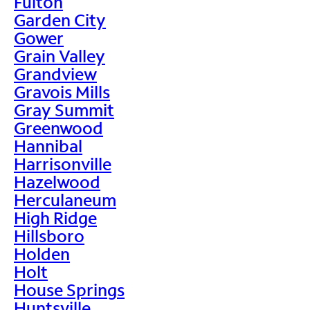
Fulton
Garden City
Gower
Grain Valley
Grandview
Gravois Mills
Gray Summit
Greenwood
Hannibal
Harrisonville
Hazelwood
Herculaneum
High Ridge
Hillsboro
Holden
Holt
House Springs
Huntsville