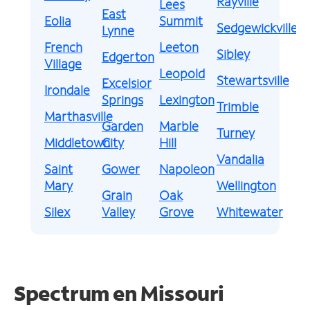
Rayville
Lees
East
Eolia
Summit
Sedgewickville
Lynne
French
Leeton
Sibley
Edgerton
Village
Leopold
Stewartsville
Excelsior
Irondale
Springs
Lexington
Trimble
Marthasville
Garden
Marble
Turney
Middletown
City
Hill
Vandalia
Saint
Gower
Napoleon
Mary
Wellington
Grain
Oak
Silex
Valley
Grove
Whitewater
Spectrum en
Missouri