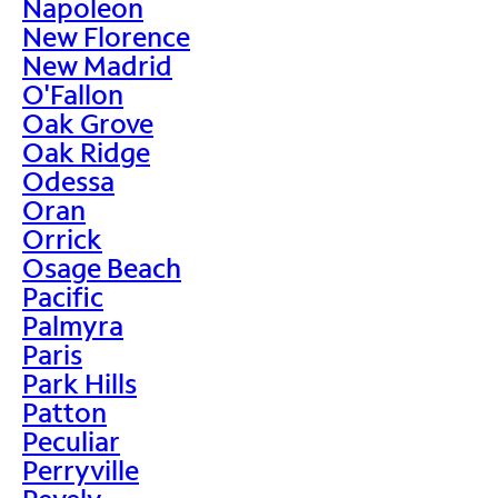
Napoleon
New Florence
New Madrid
O'Fallon
Oak Grove
Oak Ridge
Odessa
Oran
Orrick
Osage Beach
Pacific
Palmyra
Paris
Park Hills
Patton
Peculiar
Perryville