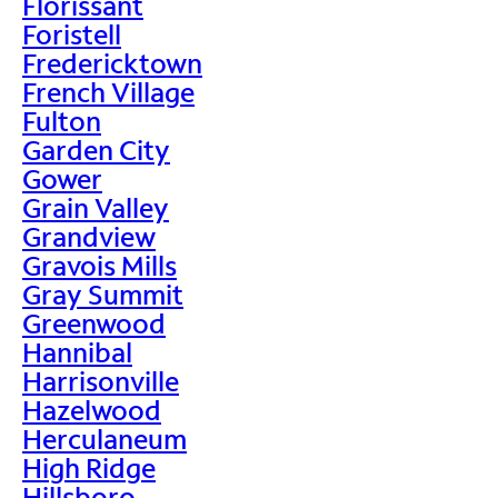
Florissant
Foristell
Fredericktown
French Village
Fulton
Garden City
Gower
Grain Valley
Grandview
Gravois Mills
Gray Summit
Greenwood
Hannibal
Harrisonville
Hazelwood
Herculaneum
High Ridge
Hillsboro