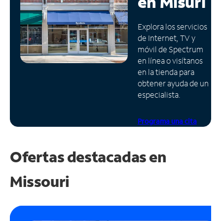
en
Misuri
Administrar
Explora los servicios
cuenta
de Internet, TV y
Encuentra
móvil de Spectrum
una
en línea o visítanos
tienda
en la tienda para
obtener ayuda de un
especialista.
Programa una cita
Ofertas destacadas en
Missouri