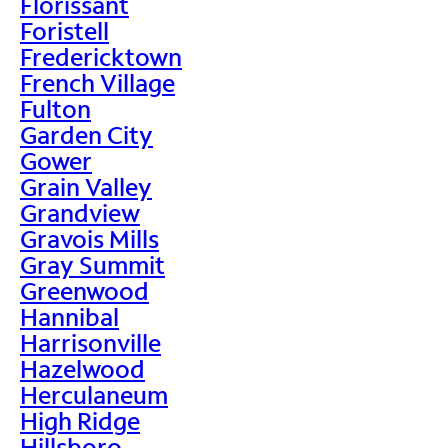
Florissant
Foristell
Fredericktown
French Village
Fulton
Garden City
Gower
Grain Valley
Grandview
Gravois Mills
Gray Summit
Greenwood
Hannibal
Harrisonville
Hazelwood
Herculaneum
High Ridge
Hillsboro