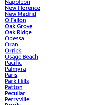
Napoleon
New Florence
New Madrid
O'Fallon
Oak Grove
Oak Ridge
Odessa
Oran
Orrick
Osage Beach
Pacific
Palmyra
Paris
Park Hills
Patton
Peculiar
Perryville