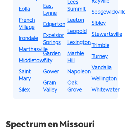
Rayville
Lees
East
Eolia
Summit
Sedgewickville
Lynne
French
Leeton
Sibley
Edgerton
Village
Leopold
Stewartsville
Excelsior
Irondale
Springs
Lexington
Trimble
Marthasville
Garden
Marble
Turney
Middletown
City
Hill
Vandalia
Saint
Gower
Napoleon
Mary
Wellington
Grain
Oak
Silex
Valley
Grove
Whitewater
Spectrum en
Missouri