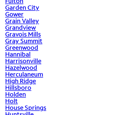
Fulton
Garden City
Gower
Grain Valley
Grandview
Gravois Mills
Gray Summit
Greenwood
Hannibal
Harrisonville
Hazelwood
Herculaneum
High Ridge
Hillsboro
Holden
Holt
House Springs
Huntsville