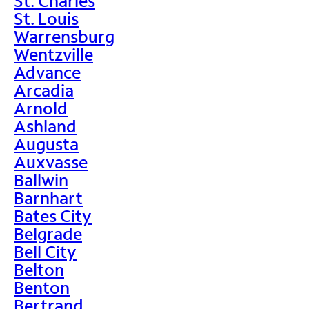
St. Charles
St. Louis
Warrensburg
Wentzville
Advance
Arcadia
Arnold
Ashland
Augusta
Auxvasse
Ballwin
Barnhart
Bates City
Belgrade
Bell City
Belton
Benton
Bertrand