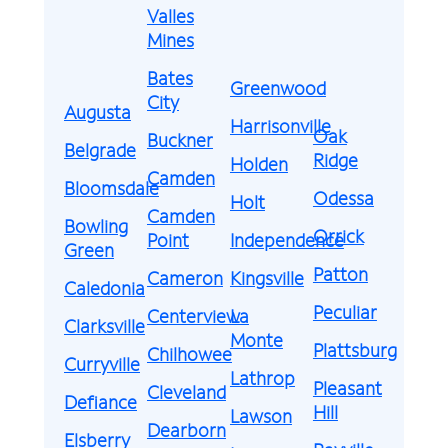
Valles
Mines
Bates
Greenwood
City
Augusta
Harrisonville
Oak
Buckner
Belgrade
Ridge
Holden
Camden
Bloomsdale
Odessa
Holt
Camden
Bowling
Orrick
Point
Independence
Green
Patton
Cameron
Kingsville
Caledonia
Peculiar
Centerview
La
Clarksville
Monte
Plattsburg
Chilhowee
Curryville
Lathrop
Pleasant
Cleveland
Defiance
Hill
Lawson
Dearborn
Elsberry