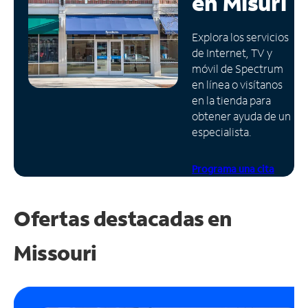
en
Misuri
Administrar
Explora los servicios
cuenta
de Internet, TV y
Encuentra
móvil de Spectrum
una
en línea o visítanos
tienda
en la tienda para
obtener ayuda de un
especialista.
Programa una cita
Ofertas destacadas en
Missouri