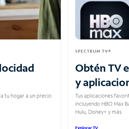
SPECTRUM TV®
elocidad
Obtén TV e
y aplicacio
ra tu hogar a un precio
Tus aplicaciones favori
incluyendo HBO Max Ba
Hulu, Disney+ y más.
Explorar TV