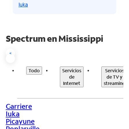
Iuka
Spectrum en
Mississippi
<
Todo
Servicios
Servicios
de
de TV y
Internet
streaming
Carriere
>
Iuka
Picayune
Poplarville