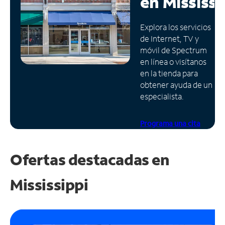
en
Mississi
Administrar
Explora los servicios
cuenta
de Internet, TV y
Encuentra
móvil de Spectrum
una
en línea o visítanos
tienda
en la tienda para
obtener ayuda de un
especialista.
Programa una cita
Ofertas destacadas en
Mississippi