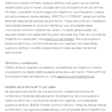
Oferta por tiempo limitado; sujeta a cambios; solo para nuevos clientes
residenciales (que no hayan utilizado servicios de Spectrum en los últimos
30 días) y que estén al día en pagos con Spectrum. Los impuestos y cargos
son adicionales en ciertos estados. SPECTRUM INTERNET: se aplican tarifas
estándar después del período de promoción. Cargo adicional por instalación.
Velocidades basadas en conexión alámbrica. Las velocidades reales
(incluyendo conexión inalámbrica) varían y no están garantizadas. Se
requiere módem con capacidad Gig para velocidad Gig. Para ver una lista de
módems con capacidad, visita
spectrum.net/modem
. Servicios sujetos a
todos los términos y condiciones de servicio vigentes, los cuales están
sujetos a cambios. No están disponibles en todas las áreas. Se aplican
restricciones.
Términos y condiciones
Oferta válida en dispositivos selectos, compatibles con Spectrum Mobile.
Los dispositivos deben desbloquearse antes de su activación. Para confirmar
la compatibilidad del dispositivo, visita
spectrum.com/mobile/byod
.
Detalles de la oferta de TV por cable
Se requiere la activación de una suscripción independiente para ver
contenido a través de cada aplicación de streaming. Servicios sujetos a
todos los términos y condiciones de servicio vigentes, los cuales están
sujetos a cambios. ©2025 Charter Communications. Todas las demás marcas
comerciales y los logotipos presentes aquí son propiedad de sus respectivos