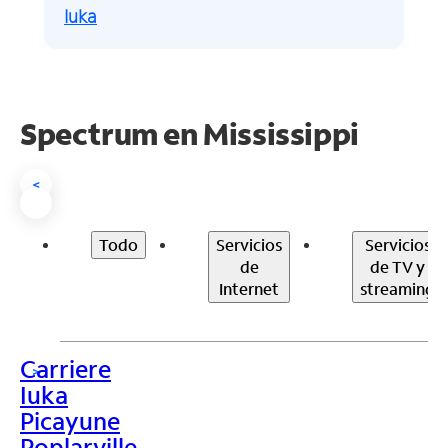
Iuka
Spectrum en
Mississippi
<
Todo
Servicios
Servicios
de
de TV y
Internet
streaming
Carriere
>
Iuka
Picayune
Poplarville