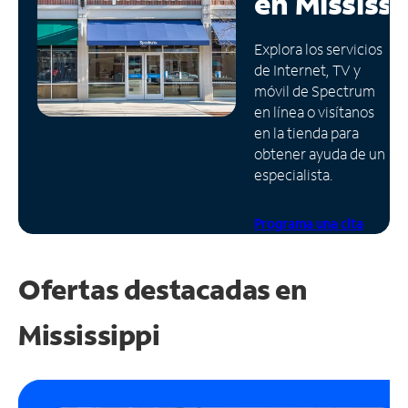
en
Mississi
Administrar
Explora los servicios
cuenta
de Internet, TV y
Encuentra
móvil de Spectrum
una
en línea o visítanos
tienda
en la tienda para
obtener ayuda de un
especialista.
Programa una cita
Ofertas destacadas en
Mississippi