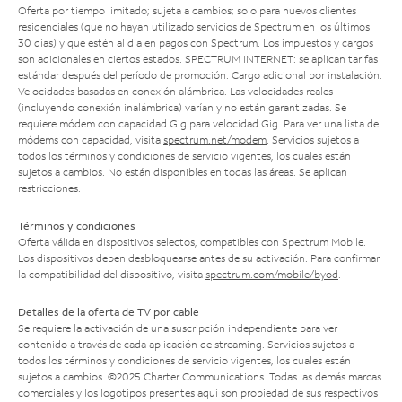
Oferta por tiempo limitado; sujeta a cambios; solo para nuevos clientes
residenciales (que no hayan utilizado servicios de Spectrum en los últimos
30 días) y que estén al día en pagos con Spectrum. Los impuestos y cargos
son adicionales en ciertos estados. SPECTRUM INTERNET: se aplican tarifas
estándar después del período de promoción. Cargo adicional por instalación.
Velocidades basadas en conexión alámbrica. Las velocidades reales
(incluyendo conexión inalámbrica) varían y no están garantizadas. Se
requiere módem con capacidad Gig para velocidad Gig. Para ver una lista de
módems con capacidad, visita
spectrum.net/modem
. Servicios sujetos a
todos los términos y condiciones de servicio vigentes, los cuales están
sujetos a cambios. No están disponibles en todas las áreas. Se aplican
restricciones.
Términos y condiciones
Oferta válida en dispositivos selectos, compatibles con Spectrum Mobile.
Los dispositivos deben desbloquearse antes de su activación. Para confirmar
la compatibilidad del dispositivo, visita
spectrum.com/mobile/byod
.
Detalles de la oferta de TV por cable
Se requiere la activación de una suscripción independiente para ver
contenido a través de cada aplicación de streaming. Servicios sujetos a
todos los términos y condiciones de servicio vigentes, los cuales están
sujetos a cambios. ©2025 Charter Communications. Todas las demás marcas
comerciales y los logotipos presentes aquí son propiedad de sus respectivos