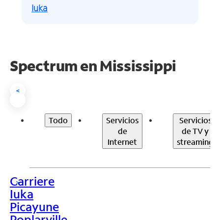
Iuka
Spectrum en
Mississippi
<
Todo
Servicios
Servicios
de
de TV y
Internet
streaming
Carriere
>
Iuka
Picayune
Poplarville