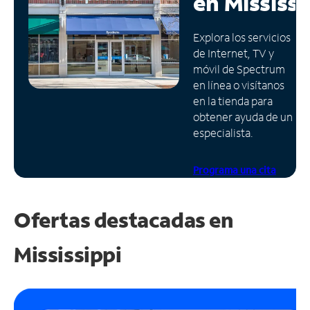
en
Mississi
Administrar
Explora los servicios
cuenta
de Internet, TV y
Encuentra
móvil de Spectrum
una
en línea o visítanos
tienda
en la tienda para
obtener ayuda de un
especialista.
Programa una cita
Ofertas destacadas en
Mississippi