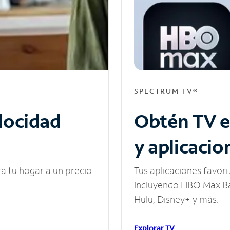
SPECTRUM TV®
elocidad
Obtén TV e
y aplicacio
ra tu hogar a un precio
Tus aplicaciones favori
incluyendo HBO Max Ba
Hulu, Disney+ y más.
Explorar TV