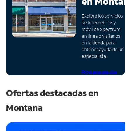
en
Montan
Administrar
Explora los servicios
cuenta
de Internet, TV y
Encuentra
móvil de Spectrum
una
en línea o visítanos
tienda
en la tienda para
obtener ayuda de un
especialista.
Programa una cita
Ofertas destacadas en
Montana