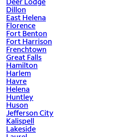
Deer Lodge
Dillon
East Helena
Florence
Fort Benton
Fort Harrison
Frenchtown
Great Falls
Hamilton
Harlem
Havre
Helena
Huntley
Huson
Jefferson City
Kalispell
Lakeside
Laurel