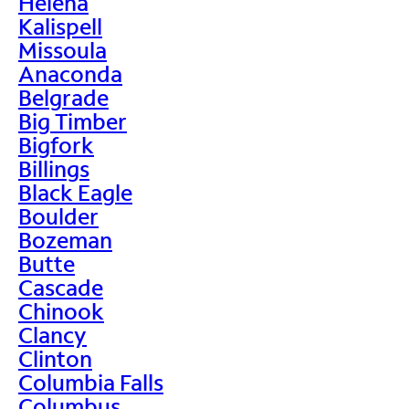
Helena
Kalispell
Missoula
Anaconda
Belgrade
Big Timber
Bigfork
Billings
Black Eagle
Boulder
Bozeman
Butte
Cascade
Chinook
Clancy
Clinton
Columbia Falls
Columbus