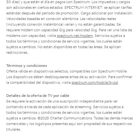
30 días) y que estén al día en pagos con Spectrum. Los impuestos y cargos
son adicionales en ciertos estados. SPECTRUM INTERNET: se aplican tarifas
estándar después del período de promoción. Cargo adicional por instalación.
Velocidades basadas en conexión alámbrica. Las velocidades reales
(incluyendo conexión inalámbrica) varían y no están garantizadas. Se
requiere módem con capacidad Gig para velocidad Gig. Para ver una lista de
módems con capacidad, visita
spectrum.net/modem
. Servicios sujetos a
todos los términos y condiciones de servicio vigentes, los cuales están
sujetos a cambios. No están disponibles en todas las áreas. Se aplican
restricciones.
Términos y condiciones
Oferta válida en dispositivos selectos, compatibles con Spectrum Mobile.
Los dispositivos deben desbloquearse antes de su activación. Para confirmar
la compatibilidad del dispositivo, visita
spectrum.com/mobile/byod
.
Detalles de la oferta de TV por cable
Se requiere la activación de una suscripción independiente para ver
contenido a través de cada aplicación de streaming. Servicios sujetos a
todos los términos y condiciones de servicio vigentes, los cuales están
sujetos a cambios. ©2025 Charter Communications. Todas las demás marcas
comerciales y los logotipos presentes aquí son propiedad de sus respectivos
titulares.