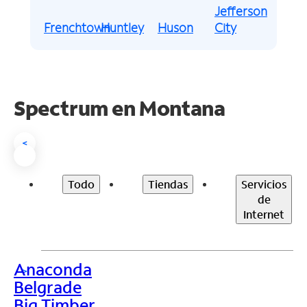
Jefferson
Frenchtown
Huntley
Huson
City
Spectrum en
Montana
<
Todo
Tiendas
Servicios
de
Internet
Anaconda
>
Belgrade
Big Timber