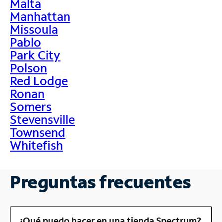
Malta
Manhattan
Missoula
Pablo
Park City
Polson
Red Lodge
Ronan
Somers
Stevensville
Townsend
Whitefish
Preguntas frecuentes
¿Qué puedo hacer en una tienda Spectrum?