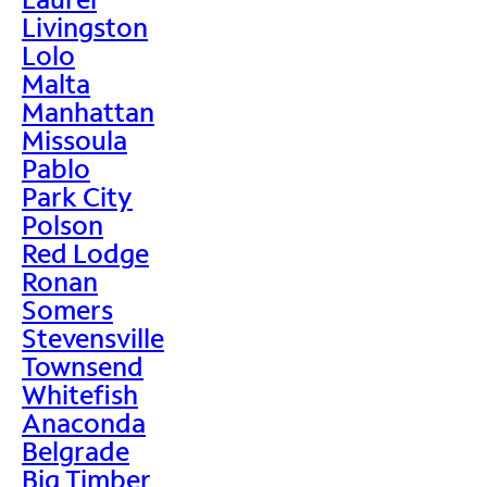
Livingston
Lolo
Malta
Manhattan
Missoula
Pablo
Park City
Polson
Red Lodge
Ronan
Somers
Stevensville
Townsend
Whitefish
Anaconda
Belgrade
Big Timber