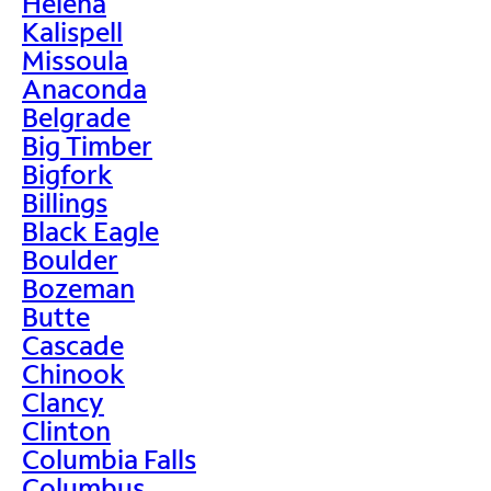
Helena
Kalispell
Missoula
Anaconda
Belgrade
Big Timber
Bigfork
Billings
Black Eagle
Boulder
Bozeman
Butte
Cascade
Chinook
Clancy
Clinton
Columbia Falls
Columbus