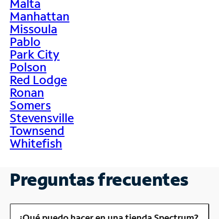
Malta
Manhattan
Missoula
Pablo
Park City
Polson
Red Lodge
Ronan
Somers
Stevensville
Townsend
Whitefish
Preguntas frecuentes
¿Qué puedo hacer en una tienda Spectrum?