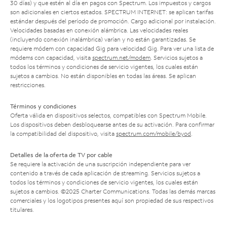
30 días) y que estén al día en pagos con Spectrum. Los impuestos y cargos
son adicionales en ciertos estados. SPECTRUM INTERNET: se aplican tarifas
estándar después del período de promoción. Cargo adicional por instalación.
Velocidades basadas en conexión alámbrica. Las velocidades reales
(incluyendo conexión inalámbrica) varían y no están garantizadas. Se
requiere módem con capacidad Gig para velocidad Gig. Para ver una lista de
módems con capacidad, visita
spectrum.net/modem
. Servicios sujetos a
todos los términos y condiciones de servicio vigentes, los cuales están
sujetos a cambios. No están disponibles en todas las áreas. Se aplican
restricciones.
Términos y condiciones
Oferta válida en dispositivos selectos, compatibles con Spectrum Mobile.
Los dispositivos deben desbloquearse antes de su activación. Para confirmar
la compatibilidad del dispositivo, visita
spectrum.com/mobile/byod
.
Detalles de la oferta de TV por cable
Se requiere la activación de una suscripción independiente para ver
contenido a través de cada aplicación de streaming. Servicios sujetos a
todos los términos y condiciones de servicio vigentes, los cuales están
sujetos a cambios. ©2025 Charter Communications. Todas las demás marcas
comerciales y los logotipos presentes aquí son propiedad de sus respectivos
titulares.