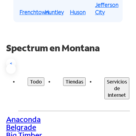
Jefferson
Frenchtown
Huntley
Huson
City
Spectrum en
Montana
<
Todo
Tiendas
Servicios
de
Internet
Anaconda
>
Belgrade
Big Timber