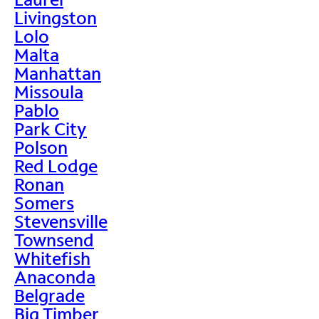
Livingston
Lolo
Malta
Manhattan
Missoula
Pablo
Park City
Polson
Red Lodge
Ronan
Somers
Stevensville
Townsend
Whitefish
Anaconda
Belgrade
Big Timber