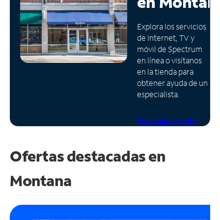
en
Montan
Administrar
Explora los servicios
cuenta
de Internet, TV y
Encuentra
móvil de Spectrum
una
en línea o visítanos
tienda
en la tienda para
obtener ayuda de un
especialista.
Programa una cita
Ofertas destacadas en
Montana