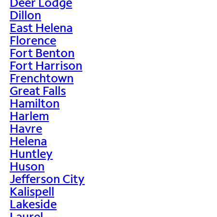
Deer Lodge
Dillon
East Helena
Florence
Fort Benton
Fort Harrison
Frenchtown
Great Falls
Hamilton
Harlem
Havre
Helena
Huntley
Huson
Jefferson City
Kalispell
Lakeside
Laurel