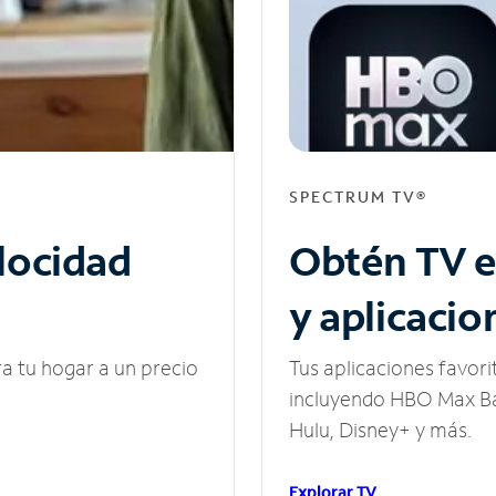
SPECTRUM TV®
elocidad
Obtén TV e
y aplicacio
ra tu hogar a un precio
Tus aplicaciones favori
incluyendo HBO Max Ba
Hulu, Disney+ y más.
Explorar TV