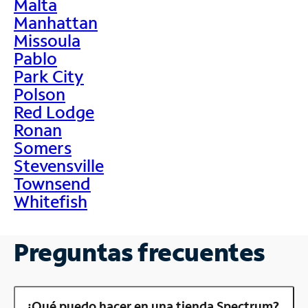
Malta
Manhattan
Missoula
Pablo
Park City
Polson
Red Lodge
Ronan
Somers
Stevensville
Townsend
Whitefish
Preguntas frecuentes
¿Qué puedo hacer en una tienda Spectrum?