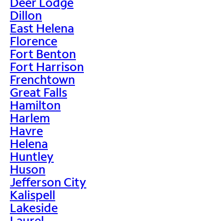
Deer Lodge
Dillon
East Helena
Florence
Fort Benton
Fort Harrison
Frenchtown
Great Falls
Hamilton
Harlem
Havre
Helena
Huntley
Huson
Jefferson City
Kalispell
Lakeside
Laurel