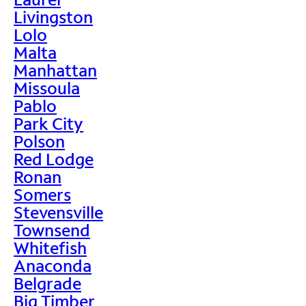
Livingston
Lolo
Malta
Manhattan
Missoula
Pablo
Park City
Polson
Red Lodge
Ronan
Somers
Stevensville
Townsend
Whitefish
Anaconda
Belgrade
Big Timber