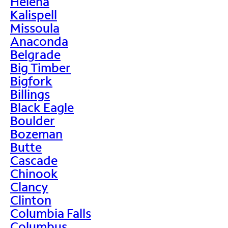
Helena
Kalispell
Missoula
Anaconda
Belgrade
Big Timber
Bigfork
Billings
Black Eagle
Boulder
Bozeman
Butte
Cascade
Chinook
Clancy
Clinton
Columbia Falls
Columbus