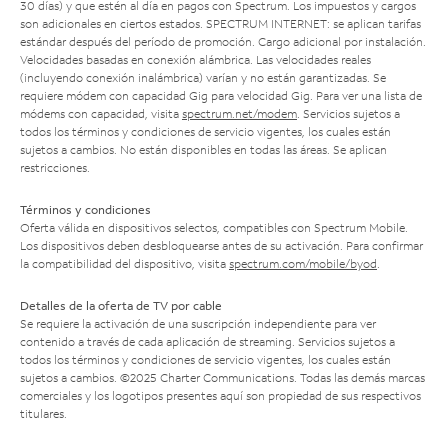
30 días) y que estén al día en pagos con Spectrum. Los impuestos y cargos
son adicionales en ciertos estados. SPECTRUM INTERNET: se aplican tarifas
estándar después del período de promoción. Cargo adicional por instalación.
Velocidades basadas en conexión alámbrica. Las velocidades reales
(incluyendo conexión inalámbrica) varían y no están garantizadas. Se
requiere módem con capacidad Gig para velocidad Gig. Para ver una lista de
módems con capacidad, visita
spectrum.net/modem
. Servicios sujetos a
todos los términos y condiciones de servicio vigentes, los cuales están
sujetos a cambios. No están disponibles en todas las áreas. Se aplican
restricciones.
Términos y condiciones
Oferta válida en dispositivos selectos, compatibles con Spectrum Mobile.
Los dispositivos deben desbloquearse antes de su activación. Para confirmar
la compatibilidad del dispositivo, visita
spectrum.com/mobile/byod
.
Detalles de la oferta de TV por cable
Se requiere la activación de una suscripción independiente para ver
contenido a través de cada aplicación de streaming. Servicios sujetos a
todos los términos y condiciones de servicio vigentes, los cuales están
sujetos a cambios. ©2025 Charter Communications. Todas las demás marcas
comerciales y los logotipos presentes aquí son propiedad de sus respectivos
titulares.