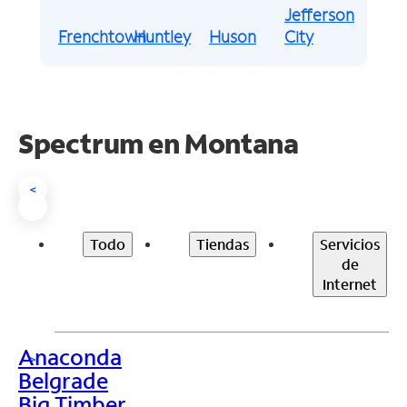
Jefferson
Frenchtown
Huntley
Huson
City
Spectrum en
Montana
<
Todo
Tiendas
Servicios
de
Internet
Anaconda
>
Belgrade
Big Timber