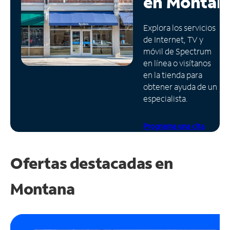
en
Montan
Administrar
Explora los servicios
cuenta
de Internet, TV y
Encuentra
móvil de Spectrum
una
en línea o visítanos
tienda
en la tienda para
obtener ayuda de un
especialista.
Programa una cita
Ofertas destacadas en
Montana