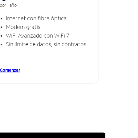
por 1 año
Internet con fibra óptica
Módem gratis
WiFi Avanzado con WiFi 7
Sin límite de datos, sin contratos
Comenzar