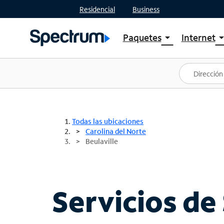
Residencial
Business
Paquetes
Internet
arrow_drop_down
arrow_drop
Ver paquetes
Spectr
Spectrum One
Planes
Mejores ofertas
Spectr
Ofertas en tu área
Intern
Todas las ubicaciones
Carolina del Norte
Beulaville
Servicios de