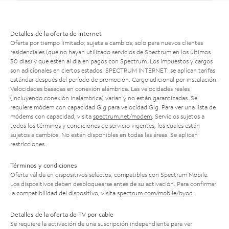
Detalles de la oferta de Internet
Oferta por tiempo limitado; sujeta a cambios; solo para nuevos clientes
residenciales (que no hayan utilizado servicios de Spectrum en los últimos
30 días) y que estén al día en pagos con Spectrum. Los impuestos y cargos
son adicionales en ciertos estados. SPECTRUM INTERNET: se aplican tarifas
estándar después del período de promoción. Cargo adicional por instalación.
Velocidades basadas en conexión alámbrica. Las velocidades reales
(incluyendo conexión inalámbrica) varían y no están garantizadas. Se
requiere módem con capacidad Gig para velocidad Gig. Para ver una lista de
módems con capacidad, visita
spectrum.net/modem
. Servicios sujetos a
todos los términos y condiciones de servicio vigentes, los cuales están
sujetos a cambios. No están disponibles en todas las áreas. Se aplican
restricciones.
Términos y condiciones
Oferta válida en dispositivos selectos, compatibles con Spectrum Mobile.
Los dispositivos deben desbloquearse antes de su activación. Para confirmar
la compatibilidad del dispositivo, visita
spectrum.com/mobile/byod
.
Detalles de la oferta de TV por cable
Se requiere la activación de una suscripción independiente para ver